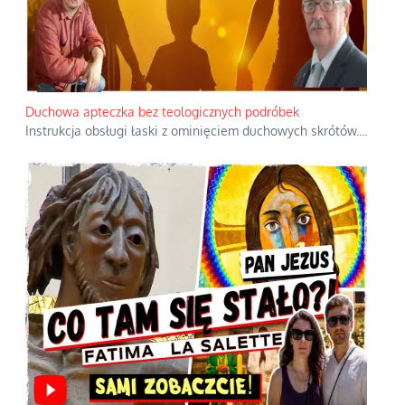
Duchowa apteczka bez teologicznych podróbek
Instrukcja obsługi łaski z ominięciem duchowych skrótów.
...