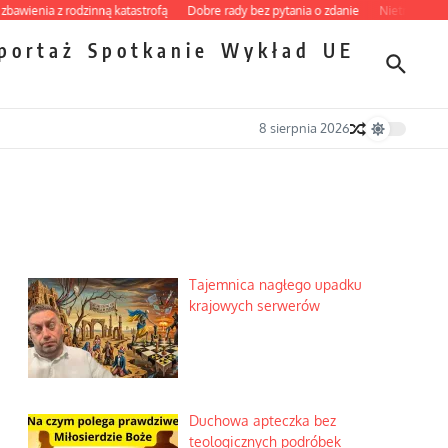
nia z rodzinną katastrofą
Dobre rady bez pytania o zdanie
Nietrwałość hormon
portaż
Spotkanie
Wykład
UE
8 sierpnia 2026
Tajemnica nagłego upadku
krajowych serwerów
Duchowa apteczka bez
teologicznych podróbek