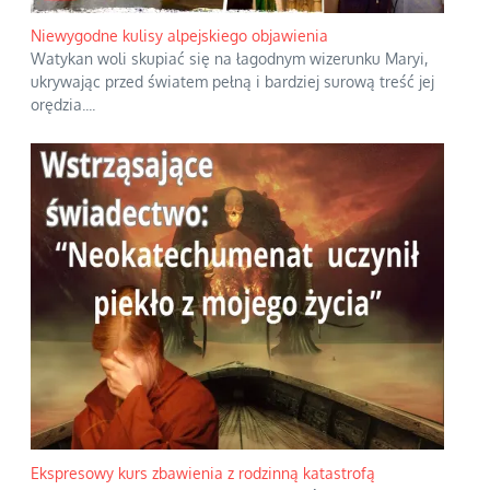
Niewygodne kulisy alpejskiego objawienia
Watykan woli skupiać się na łagodnym wizerunku Maryi,
ukrywając przed światem pełną i bardziej surową treść jej
orędzia.
...
Ekspresowy kurs zbawienia z rodzinną katastrofą