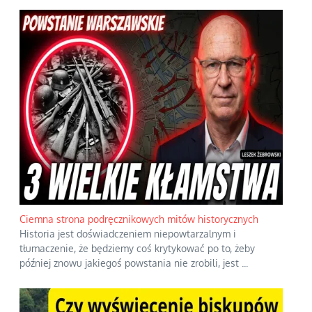
Ciemna strona podręcznikowych mitów historycznych
Historia jest doświadczeniem niepowtarzalnym i
tłumaczenie, że będziemy coś krytykować po to, żeby
później znowu jakiegoś powstania nie zrobili, jest
...