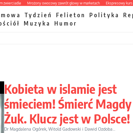
rciadle
Mrożony owocowy zawrót głowy w marketach
Ekspresowy kurs zbawie
zmowa
Tydzień
Felieton
Polityka
Re
ościół
Muzyka
Humor
Kobieta w islamie jest
śmieciem! Śmierć Magdy
Żuk. Klucz jest w Polsce!
Dr Magdalena Ogórek, Witold Gadowski i Dawid Ozdoba...