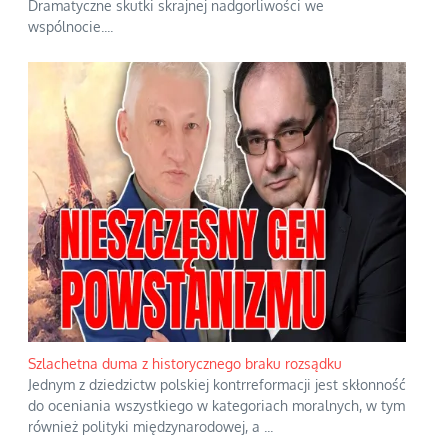
Dramatyczne skutki skrajnej nadgorliwości we
wspólnocie.
...
Szlachetna duma z historycznego braku rozsądku
Jednym z dziedzictw polskiej kontrreformacji jest skłonność
do oceniania wszystkiego w kategoriach moralnych, w tym
również polityki międzynarodowej, a
...