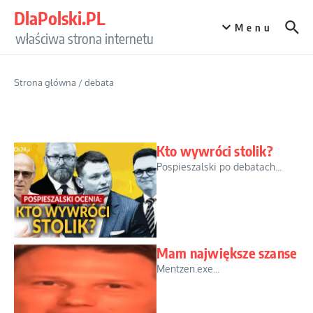
Przejdź do treści
DlaPolski.PL
Menu
właściwa strona internetu
Strona główna
/
debata
Kto wywróci stolik?
Pospieszalski po debatach...
Mam największe szanse
Mentzen.exe...