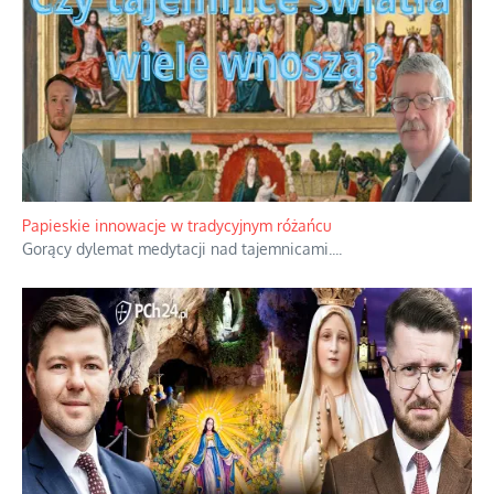
Papieskie innowacje w tradycyjnym różańcu
Gorący dylemat medytacji nad tajemnicami.
...