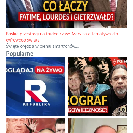
Boskie przestrogi na trudne czasy. Maryjna alternatywa dla
cyfrowego świata
Święte orędzia w cieniu smartfonów.
...
Popularne