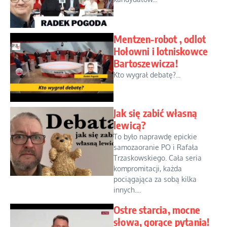
Mentzen-robot , odlot
Hołowni i lotniskowce
Bartoszewicza!
Kto wygrał debatę?...
Jak się zabić własną
lewicą?
To było naprawdę epickie
samozaoranie PO i Rafała
Trzaskowskiego. Cała seria
kompromitacji, każda
pociągająca za sobą kilka
innych....
Ostre starcia, mocne
słowa, gorące pytania!