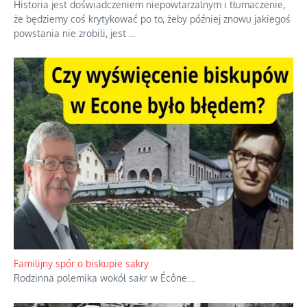
Historia jest doświadczeniem niepowtarzalnym i tłumaczenie,
że będziemy coś krytykować po to, żeby później znowu jakiegoś
powstania nie zrobili, jest
...
Familijny spór o biskupie sakry
Rodzinna polemika wokół sakr w Écône.
...