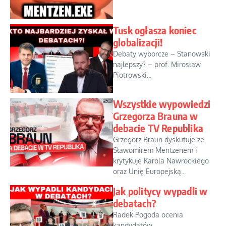
Tusk ogłasza koniec
globalizacji!
Debaty wyborcze – Stanowski
najlepszy? – prof. Mirosław
Piotrowski...
Wszystkie wypowiedzi
Grzegorza Brauna w
debacie TV Republika
Grzegorz Braun dyskutuje ze
Sławomirem Mentzenem i
krytykuje Karola Nawrockiego
oraz Unię Europejską...
Jak politycy wypadli w
debatach?
Radek Pogoda ocenia
kandydatów...