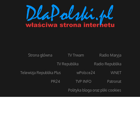
Strona główna
TV Trwam
Radio Maryja
TV Republika
Radio Republika
Telewizja Republika Plus
wPolsce24
WNET
PR24
TVP INFO
Patronat
Polityka bloga oraz pliki cookies
Dla bezpieczeństwa stosujemy 256-bitowe szyfrowanie
SSL