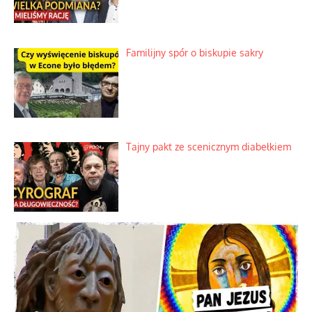
Familijny spór o biskupie sakry
Tajny pakt ze scenicznym diabełkiem