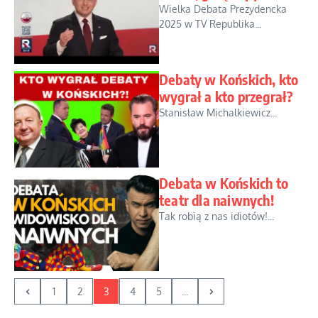
Wielka Debata Prezydencka
2025 w TV Republika...
Debaty w Końskich, kto
wygrał a kto przegrał?
Stanisław Michalkiewicz...
Debata w Końskich to
teatr dla naiwnych!
Tak robią z nas idiotów!...
1
2
3
4
5
...