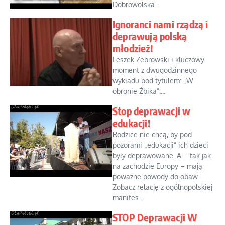
Dobrowolska...
Ignoranci nami rządzą i
deprawują polską
młodzież!
Leszek Żebrowski i kluczowy
moment z dwugodzinnego
wykładu pod tytułem: „W
obronie Żbika”....
Stop deprawacji w
edukacji!
Rodzice nie chcą, by pod
pozorami „edukacji” ich dzieci
były deprawowane. A – tak jak
na zachodzie Europy – mają
poważne powody do obaw.
Zobacz relację z ogólnopolskiej
manifes...
STOP Deprawacji W