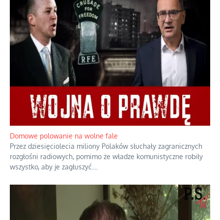
Domowe polowanie na wolne fale
Przez dziesięciolecia miliony Polaków słuchały zagranicznych
rozgłośni radiowych, pomimo że władze komunistyczne robiły
wszystko, aby je zagłuszyć.
...