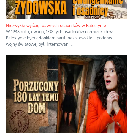
Niezwykłe wyścigi dawnych osadników w Palestynie
W 1938 roku, uwaga, 17% tych osadników niemieckich w
Palestynie było członkiem partii nazistowskiej i podczas II
wojny światowej byli internowani
...