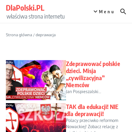
Przejdź do treści
DlaPolski.PL
Menu
właściwa strona internetu
Strona główna
/
deprawacja
Zdeprawować polskie
dzieci. Misja
„cywilizacyjna”
Niemców
Jan Pospieszalski...
TAK dla edukacji! NIE
dla deprawacji!
Polacy przeciwko reformom
Nowackiej! Zobacz relację z