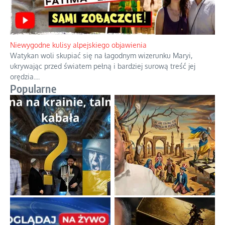
Niewygodne kulisy alpejskiego objawienia
Watykan woli skupiać się na łagodnym wizerunku Maryi,
ukrywając przed światem pełną i bardziej surową treść jej
orędzia.
...
Popularne