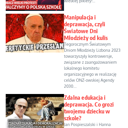
wielkiej pikiety!...
Manipulacja i
deprawacja, czyli
Światowe Dni
Młodzieży od kulis
Tegorocznym Światowym
Dniom Młodzieży Lizbona 2023
towarzyszyły kontrowersje,
związane z zaangażowaniem
lokalnego komitetu
organizacyjnego w realizację
celów ONZ-owskiej Agendy
2030....
Zdalna edukacja i
deprawacja. Co grozi
twojemu dziecku w
szkole?
Jan Pospieszalski i Hanna