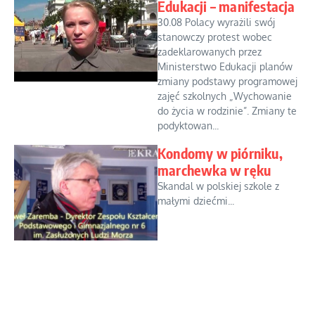
Edukacji – manifestacja
30.08 Polacy wyrażili swój
stanowczy protest wobec
zadeklarowanych przez
Ministerstwo Edukacji planów
zmiany podstawy programowej
zajęć szkolnych „Wychowanie
do życia w rodzinie”. Zmiany te
podyktowan...
Kondomy w piórniku,
marchewka w ręku
Skandal w polskiej szkole z
małymi dziećmi...