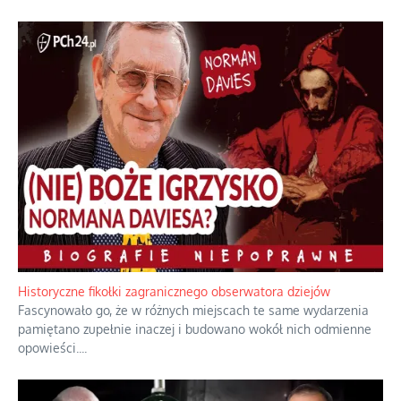
Historyczne fikołki zagranicznego obserwatora dziejów
Fascynowało go, że w różnych miejscach te same wydarzenia
pamiętano zupełnie inaczej i budowano wokół nich odmienne
opowieści.
...