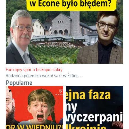
Familijny spór o biskupie sakry
Rodzinna polemika wokół sakr w Écône.
...
Popularne