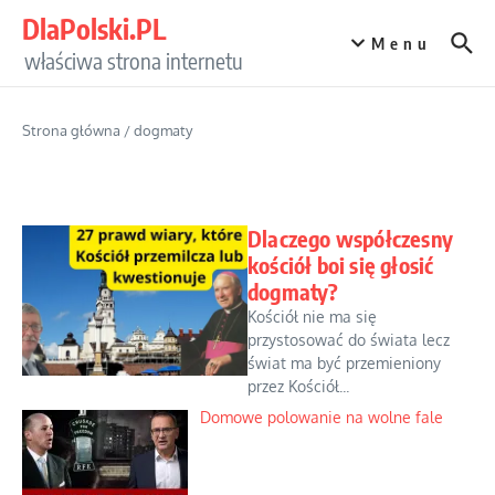
Przejdź do treści
DlaPolski.PL
Menu
właściwa strona internetu
Strona główna
/
dogmaty
Dlaczego współczesny
kościół boi się głosić
dogmaty?
Kościół nie ma się
przystosować do świata lecz
świat ma być przemieniony
przez Kościół...
Domowe polowanie na wolne fale