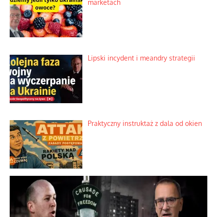
marketach
Lipski incydent i meandry strategii
Praktyczny instruktaż z dala od okien