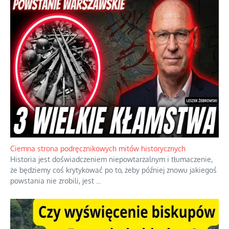
Ciemna strona podręcznikowych mitów historycznych
Historia jest doświadczeniem niepowtarzalnym i tłumaczenie,
że będziemy coś krytykować po to, żeby później znowu jakiegoś
powstania nie zrobili, jest
...