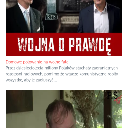
Domowe polowanie na wolne fale
Przez dziesięciolecia miliony Polaków słuchały zagranicznych
rozgłośni radiowych, pomimo że władze komunistyczne robiły
wszystko, aby je zagłuszyć.
...