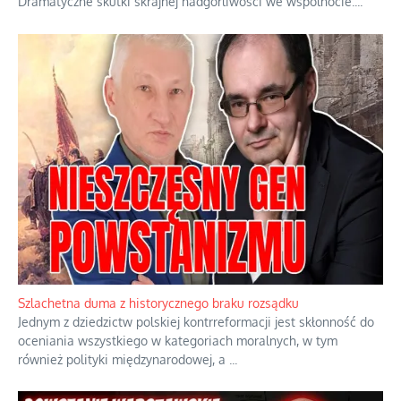
Dramatyczne skutki skrajnej nadgorliwości we wspólnocie.
...
Szlachetna duma z historycznego braku rozsądku
Jednym z dziedzictw polskiej kontrreformacji jest skłonność do
oceniania wszystkiego w kategoriach moralnych, w tym
również polityki międzynarodowej, a
...