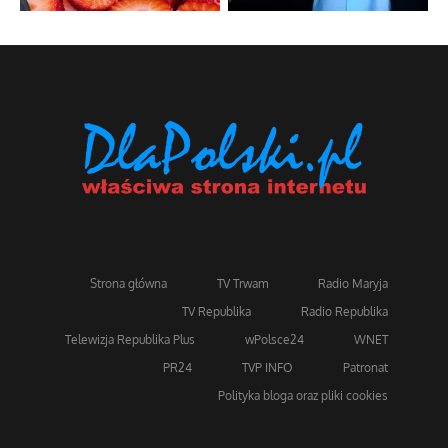
Strona główna
TV Trwam
Radio Maryja
TV Republika
Radio Republika
Telewizja Republika Plus
wPolsce24
WNET
PR24
TVP INFO
Patronat
Polityka bloga oraz pliki cookies