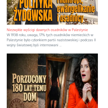
Niezwykłe wyścigi dawnych osadników w Palestynie
W 1938 roku, uwaga, 17% tych osadników niemieckich w
Palestynie było członkiem partii nazistowskiej i podczas II
wojny światowej byli internowani
...