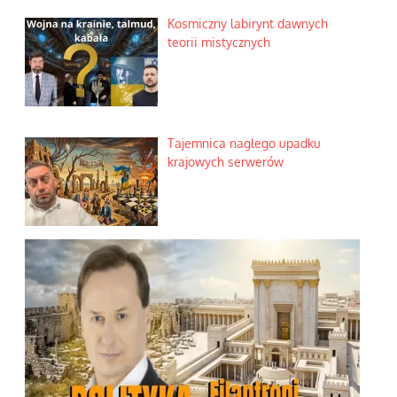
Kosmiczny labirynt dawnych
teorii mistycznych
Tajemnica nagłego upadku
krajowych serwerów