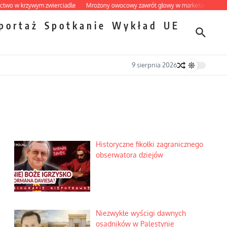
w krzywym zwierciadle
Mrożony owocowy zawrót głowy w marketach
Ekspreso
portaż
Spotkanie
Wykład
UE
9 sierpnia 2026
Historyczne fikołki zagranicznego
obserwatora dziejów
Niezwykłe wyścigi dawnych
osadników w Palestynie