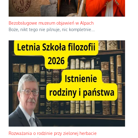
Bezobsługowe muzeum objawień w Alpach
Boże, nikt tego nie pilnuje, nic kompletnie.
...
Rozważania o rodzinie przy zielonej herbacie