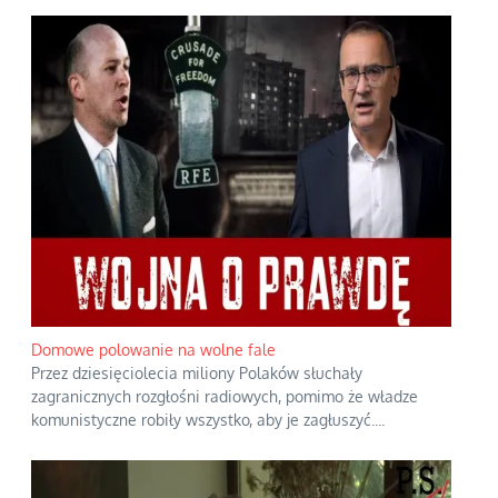
Domowe polowanie na wolne fale
Przez dziesięciolecia miliony Polaków słuchały
zagranicznych rozgłośni radiowych, pomimo że władze
komunistyczne robiły wszystko, aby je zagłuszyć.
...