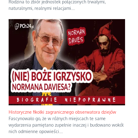
Rodzina to zbiór jednostek połączonych trwałymi,
naturalnymi, realnymi relacjami.
...
Historyczne fikołki zagranicznego obserwatora dziejów
Fascynowało go, że w różnych miejscach te same
wydarzenia pamiętano zupełnie inaczej i budowano wokół
nich odmienne opowieści.
...