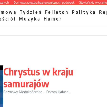
h
Duchowa apteczka bez teologicznych podróbek
Słowiańskie wybraniectwo 
zmowa
Tydzień
Felieton
Polityka
Re
ościół
Muzyka
Humor
Chrystus w kraju
samurajów
Rozmowy Niedokończone – Dorota Hałasa...