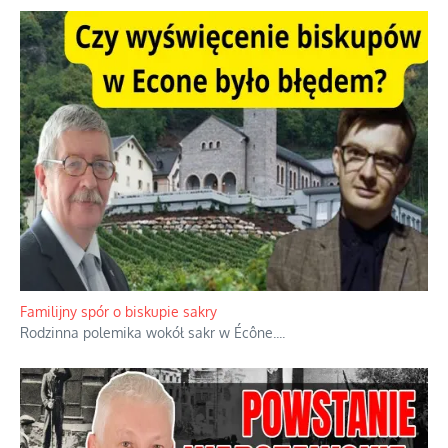
Familijny spór o biskupie sakry
Rodzinna polemika wokół sakr w Écône.
...