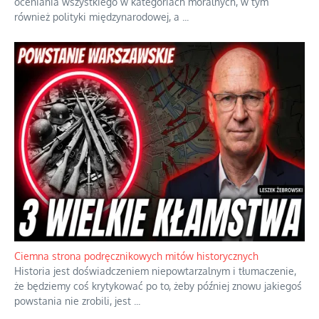
oceniania wszystkiego w kategoriach moralnych, w tym
również polityki międzynarodowej, a
...
Ciemna strona podręcznikowych mitów historycznych
Historia jest doświadczeniem niepowtarzalnym i tłumaczenie,
że będziemy coś krytykować po to, żeby później znowu jakiegoś
powstania nie zrobili, jest
...