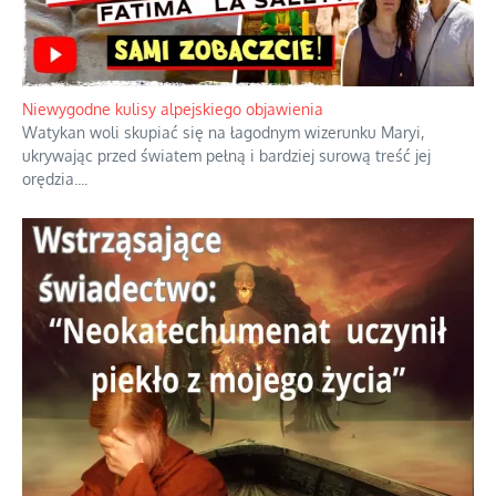
Niewygodne kulisy alpejskiego objawienia
Watykan woli skupiać się na łagodnym wizerunku Maryi,
ukrywając przed światem pełną i bardziej surową treść jej
orędzia.
...