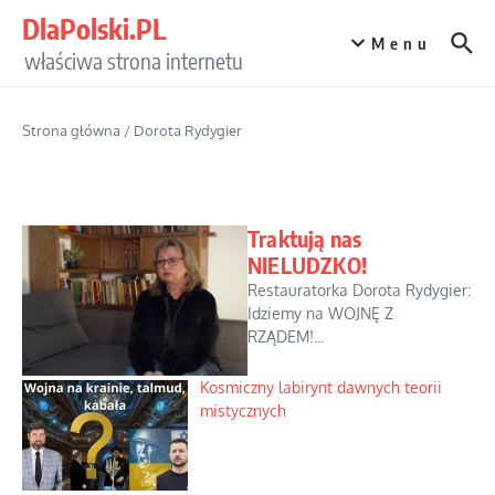
Przejdź do treści
DlaPolski.PL
Menu
właściwa strona internetu
Strona główna
/
Dorota Rydygier
Traktują nas
NIELUDZKO!
Restauratorka Dorota Rydygier:
Idziemy na WOJNĘ Z
RZĄDEM!...
Kosmiczny labirynt dawnych teorii
mistycznych