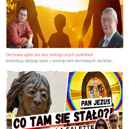
Duchowa apteczka bez teologicznych podróbek
Instrukcja obsługi łaski z ominięciem duchowych skrótów.
...