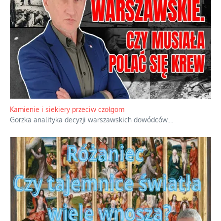
Kamienie i siekiery przeciw czołgom
Gorzka analityka decyzji warszawskich dowódców.
...