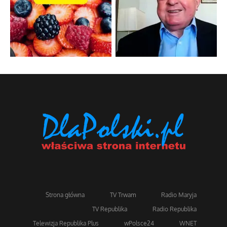
Strona główna
TV Trwam
Radio Maryja
TV Republika
Radio Republika
Telewizja Republika Plus
wPolsce24
WNET