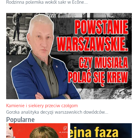
Rodzinna polemika wokół sakr w Écône.
...
Kamienie i siekiery przeciw czołgom
Gorzka analityka decyzji warszawskich dowódców.
...
Popularne