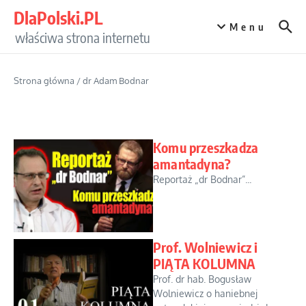
Przejdź do treści
DlaPolski.PL
Menu
właściwa strona internetu
Strona główna
/
dr Adam Bodnar
Komu przeszkadza
amantadyna?
Reportaż „dr Bodnar”...
Prof. Wolniewicz i
PIĄTA KOLUMNA
Prof. dr hab. Bogusław
Wolniewicz o haniebnej