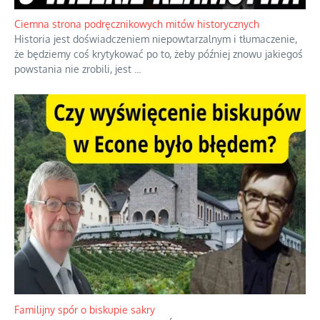
Ciemna strona podręcznikowych mitów historycznych
Historia jest doświadczeniem niepowtarzalnym i tłumaczenie,
że będziemy coś krytykować po to, żeby później znowu jakiegoś
powstania nie zrobili, jest
...
Familijny spór o biskupie sakry