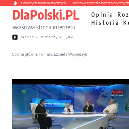
Przejdź do treści
labirynt dawnych teorii mistycznych
Duchowa apteczka bez teologicznych podr
DlaPolski.PL
Opinia
Ro
Historia
K
właściwa strona internetu
Media
Autorzy
Q&A
Strona główna
/
dr hab. Elżbieta Wojcieszyk