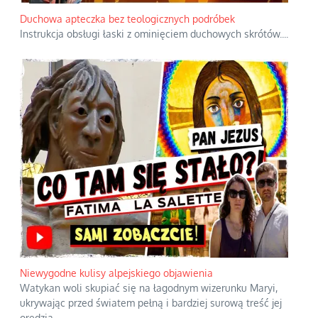
Duchowa apteczka bez teologicznych podróbek
Instrukcja obsługi łaski z ominięciem duchowych skrótów.
...
Niewygodne kulisy alpejskiego objawienia
Watykan woli skupiać się na łagodnym wizerunku Maryi,
ukrywając przed światem pełną i bardziej surową treść jej
orędzia.
...