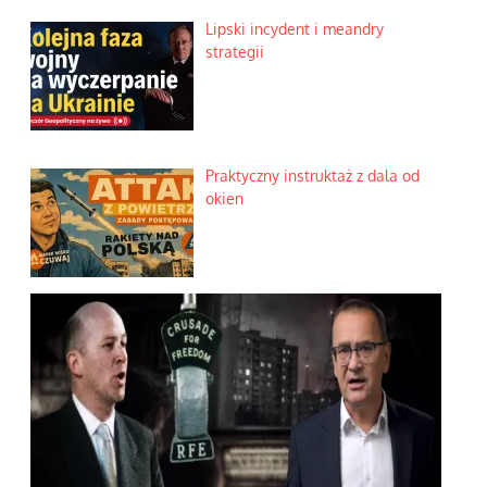
Lipski incydent i meandry
strategii
Praktyczny instruktaż z dala od
okien