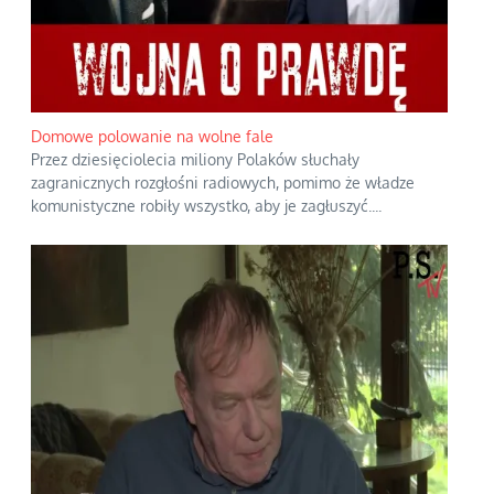
Domowe polowanie na wolne fale
Przez dziesięciolecia miliony Polaków słuchały
zagranicznych rozgłośni radiowych, pomimo że władze
komunistyczne robiły wszystko, aby je zagłuszyć.
...