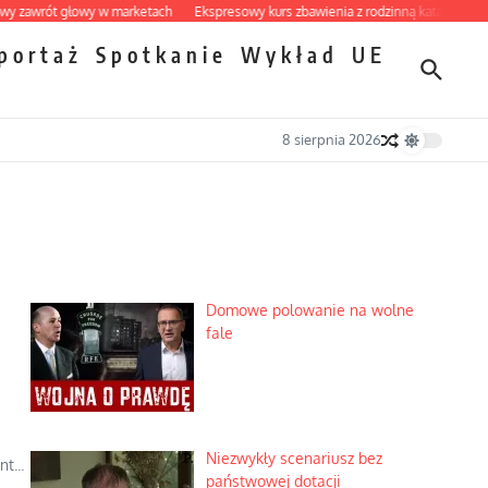
rót głowy w marketach
Ekspresowy kurs zbawienia z rodzinną katastrofą
Dobr
portaż
Spotkanie
Wykład
UE
8 sierpnia 2026
Domowe polowanie na wolne
fale
Niezwykły scenariusz bez
t...
państwowej dotacji