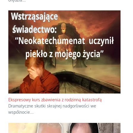
Ekspresowy kurs zbawienia z rodzinną katastrofą
Dramatyczne skutki skrajnej nadgorliwości we
wspólnocie.
...