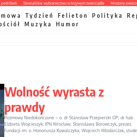
óbek
Słowiańskie wybraniectwo w krzywym zwierciadle
Mrożony owocowy zaw
zmowa
Tydzień
Felieton
Polityka
Re
ościół
Muzyka
Humor
Wolność wyrasta z
prawdy
Rozmowy Niedokończone – o. dr Stanisław Przepierski OP; dr hab.
Elżbieta Wojcieszyk, IPN Wrocław; Stanisława Borowczyk, prezes
Fundacji im. o. Honoriusza Kowalczyka; Wojciech Włodarczak, studen