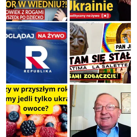
Familijny spór o biskupie sakry
Rodzinna polemika wokół sakr w Écône.
...
Popularne