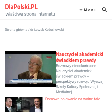
Przejdź do treści
DlaPolski.PL
Menu
właściwa strona internetu
Strona główna
/
dr Leszek Kożuchowski
Nauczyciel akademicki
świadkiem prawdy
Rozmowy niedokończone –
Nauczyciel akademicki
świadkiem prawdy –
perspektywy rozwoju Wyższej
Szkoły Kultury Społecznej i
Medialnej....