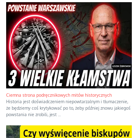
Szlachetna duma z historycznego braku rozsądku
Jednym z dziedzictw polskiej kontrreformacji jest skłonność do
oceniania wszystkiego w kategoriach moralnych, w tym
również polityki międzynarodowej, a
...