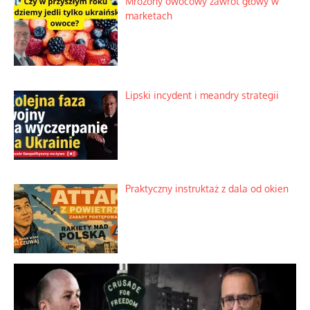
Słowiańskie wybraniectwo w krzywym
zwierciadle
Rogaty wysłannik wiedeńskiej opieki
społecznej
Mrożony owocowy zawrót głowy w
marketach