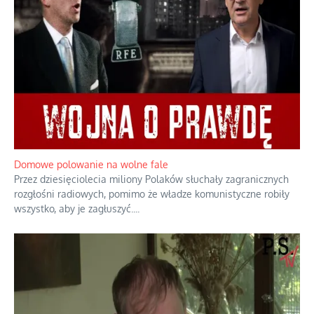
Lipski incydent i meandry strategii
Praktyczny instruktaż z dala od okien