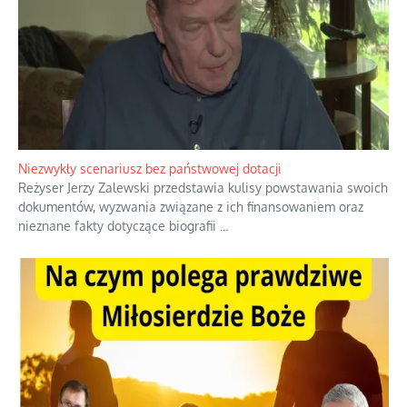
Domowe polowanie na wolne fale
Przez dziesięciolecia miliony Polaków słuchały zagranicznych
rozgłośni radiowych, pomimo że władze komunistyczne robiły
wszystko, aby je zagłuszyć.
...