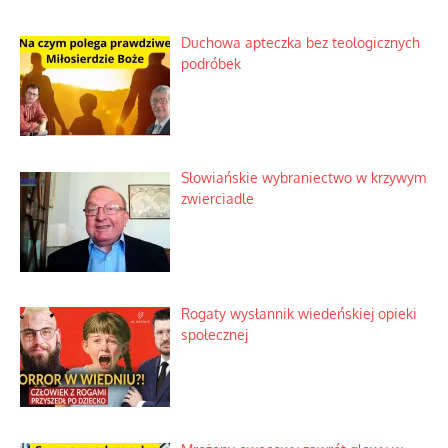
Kosmiczny labirynt dawnych teorii
mistycznych
Tajemnica nagłego upadku krajowych
serwerów
Duchowa apteczka bez teologicznych
podróbek