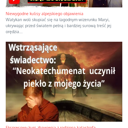
Duchowa apteczka bez teologicznych podróbek
Instrukcja obsługi łaski z ominięciem duchowych skrótów.
...
Niewygodne kulisy alpejskiego objawienia
Watykan woli skupiać się na łagodnym wizerunku Maryi,
ukrywając przed światem pełną i bardziej surową treść jej