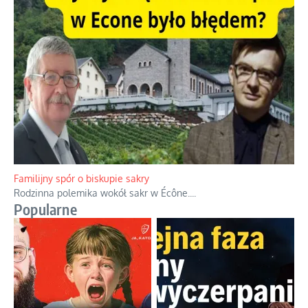
Ciemna strona podręcznikowych mitów historycznych
Historia jest doświadczeniem niepowtarzalnym i tłumaczenie,
że będziemy coś krytykować po to, żeby później znowu jakiegoś
powstania nie zrobili, jest
...