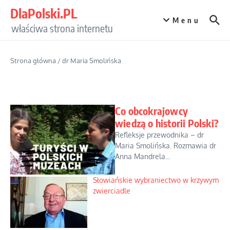
Przejdź do treści
DlaPolski.PL
Menu
właściwa strona internetu
Strona główna
/
dr Maria Smolińska
Co obcokrajowcy
wiedzą o historii Polski?
Refleksje przewodnika – dr
Maria Smolińska. Rozmawia dr
Anna Mandrela...
Słowiańskie wybraniectwo w krzywym
zwierciadle