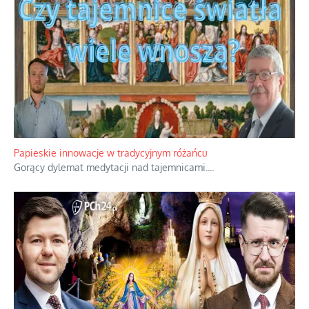
Papieskie innowacje w tradycyjnym różańcu
Gorący dylemat medytacji nad tajemnicami.
...