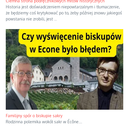
Ciemna strona podręcznikowych mitów historycznych
Historia jest doświadczeniem niepowtarzalnym i tłumaczenie,
że będziemy coś krytykować po to, żeby później znowu jakiegoś
powstania nie zrobili, jest
...
Familijny spór o biskupie sakry
Rodzinna polemika wokół sakr w Écône.
...