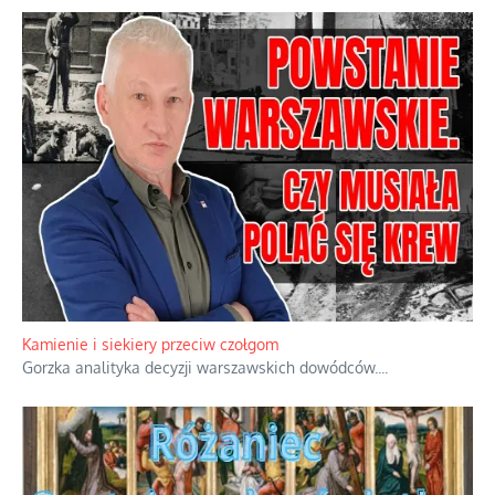
Kamienie i siekiery przeciw czołgom
Gorzka analityka decyzji warszawskich dowódców.
...