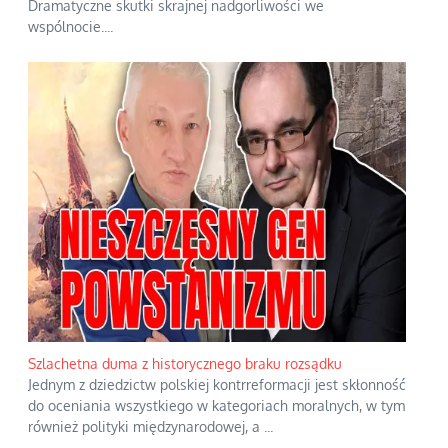
Dramatyczne skutki skrajnej nadgorliwości we
wspólnocie.
...
Szlachetna duma z historycznego braku rozsądku
Jednym z dziedzictw polskiej kontrreformacji jest skłonność
do oceniania wszystkiego w kategoriach moralnych, w tym
również polityki międzynarodowej, a
...