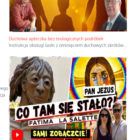
Duchowa apteczka bez teologicznych podróbek
Instrukcja obsługi łaski z ominięciem duchowych skrótów.
...
!
wego
cja