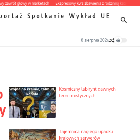
t głowy w marketach
Ekspresowy kurs zbawienia z rodzinną katastrofą
Dobre 
portaż
Spotkanie
Wykład
UE
8 sierpnia 2026
o
Kosmiczny labirynt dawnych
teorii mistycznych
ny
Tajemnica nagłego upadku
krajowych serwerów