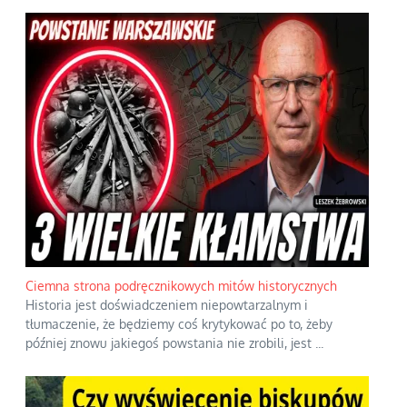
Ciemna strona podręcznikowych mitów historycznych
Historia jest doświadczeniem niepowtarzalnym i
tłumaczenie, że będziemy coś krytykować po to, żeby
później znowu jakiegoś powstania nie zrobili, jest
...