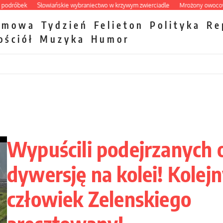
ek
Słowiańskie wybraniectwo w krzywym zwierciadle
Mrożony owocowy zawró
zmowa
Tydzień
Felieton
Polityka
Re
ościół
Muzyka
Humor
Wypuścili podejrzanych 
dywersję na kolei! Kolej
człowiek Zelenskiego