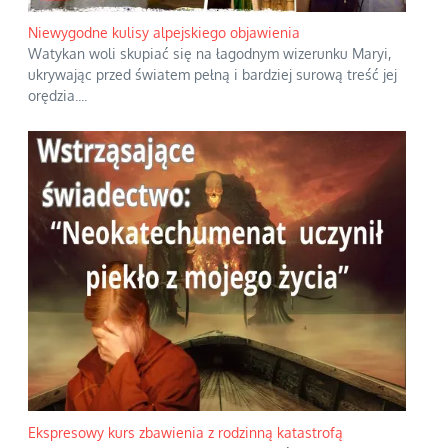
Niewygodne kulisy alpejskiego objawienia
Watykan woli skupiać się na łagodnym wizerunku Maryi,
ukrywając przed światem pełną i bardziej surową treść jej
orędzia.
...
Ekspresowy kurs zbawienia z rodzinną katastrofą