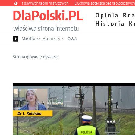
Przejdź do treści
abirynt dawnych teorii mistycznych
Duchowa apteczka bez teologicznych podrób
DlaPolski.PL
Opinia
Ro
Historia
K
właściwa strona internetu
Media
Autorzy
Q&A
Strona główna
/
dywersja