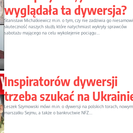
wyglądała ta dywersja?
Stanisław Michalkiewicz m.in. o tym, czy nie zadziwia go niesamow
skuteczność naszych służb, które natychmiast wykryły sprawców
sabotażu mającego na celu wykolejenie pociągu....
Inspiratorów dywersji
trzeba szukać na Ukraini
Leszek Szymowski mówi m.in. o dywersji na polskich torach, nowym
marszałku Sejmu, a także o bankructwie NFZ....