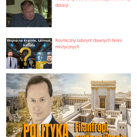
Zimny prysznic na złote emocje
Domowe polowanie na wolne fale
Niezwykły scenariusz bez państwowej
dotacji