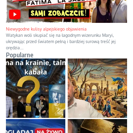
Duchowa apteczka bez teologicznych podróbek
Instrukcja obsługi łaski z ominięciem duchowych skrótów.
...
Niewygodne kulisy alpejskiego objawienia