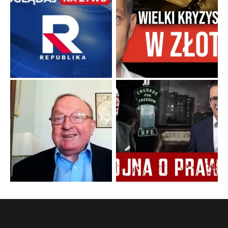
Watykan woli skupiać się na łagodnym wizerunku Maryi,
ukrywając przed światem pełną i bardziej surową treść jej
orędzia.
...
Popularne