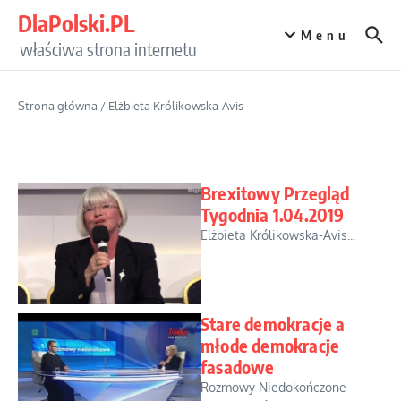
Przejdź do treści
DlaPolski.PL
Menu
właściwa strona internetu
Strona główna
/
Elżbieta Królikowska-Avis
Brexitowy Przegląd
Tygodnia 1.04.2019
Elżbieta Królikowska-Avis...
Stare demokracje a
młode demokracje
fasadowe
Rozmowy Niedokończone –