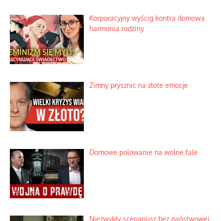
Bezobsługowe muzeum objawień w
Alpach
Rozważania o rodzinie przy zielonej
herbacie
Korporacyjny wyścig kontra domowa
harmonia rodziny