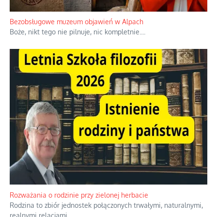
W 1938 roku, uwaga, 17% tych osadników niemieckich w
Palestynie było członkiem partii nazistowskiej i podczas II
wojny światowej byli internowani
...
Bezobsługowe muzeum objawień w Alpach
Boże, nikt tego nie pilnuje, nic kompletnie.
...