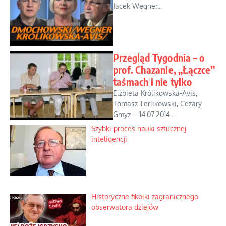
Jacek Wegner...
Przegląd Tygodnia – o
prof. Chazanie, „Łączce”
taśmach i nie tylko
Elżbieta Królikowska-Avis,
Tomasz Terlikowski, Cezary
Gmyz – 14.07.2014...