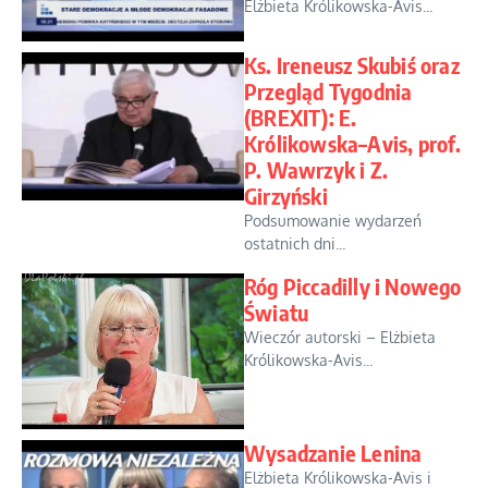
Elżbieta Królikowska-Avis...
Ks. Ireneusz Skubiś oraz
Przegląd Tygodnia
(BREXIT): E.
Królikowska–Avis, prof.
P. Wawrzyk i Z.
Girzyński
Podsumowanie wydarzeń
ostatnich dni...
Róg Piccadilly i Nowego
Światu
Wieczór autorski – Elżbieta
Królikowska-Avis...
Wysadzanie Lenina
Elżbieta Królikowska-Avis i