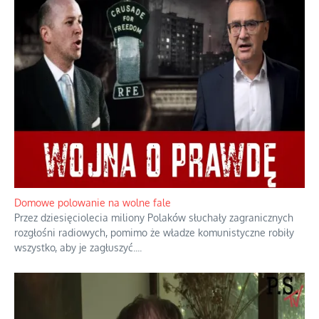
Historyczne fikołki zagranicznego obserwatora dziejów
Fascynowało go, że w różnych miejscach te same wydarzenia
pamiętano zupełnie inaczej i budowano wokół nich odmienne
opowieści.
...