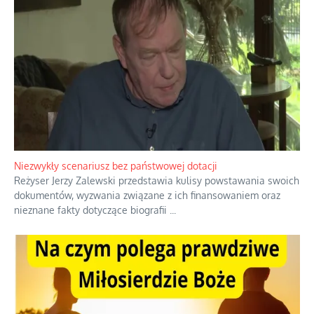
Domowe polowanie na wolne fale
Przez dziesięciolecia miliony Polaków słuchały zagranicznych
rozgłośni radiowych, pomimo że władze komunistyczne robiły
wszystko, aby je zagłuszyć.
...