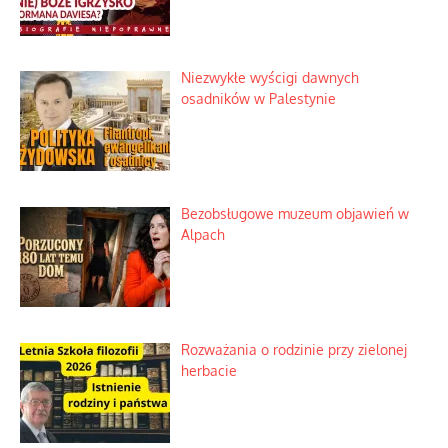
Szybki proces nauki sztucznej
inteligencji
Historyczne fikołki zagranicznego
obserwatora dziejów
Niezwykłe wyścigi dawnych
osadników w Palestynie