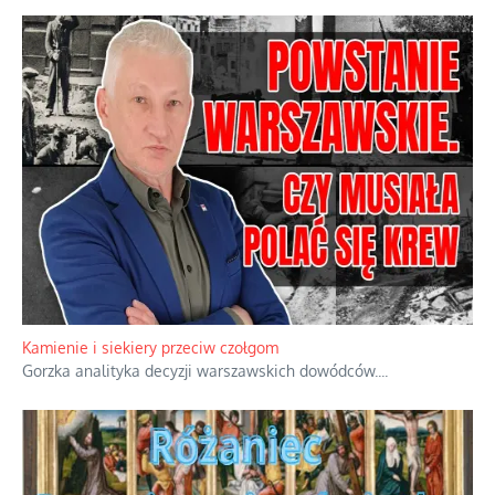
Familijny spór o biskupie sakry
Rodzinna polemika wokół sakr w Écône.
...