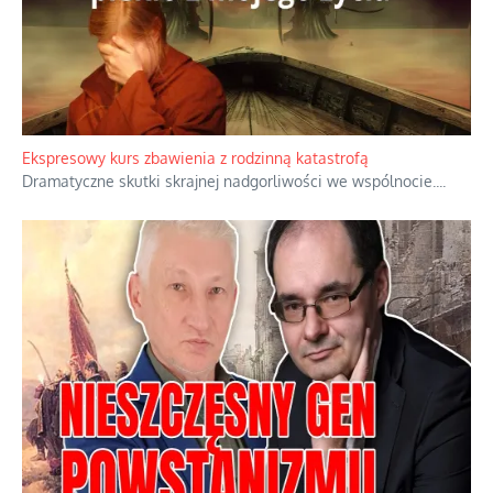
Niewygodne kulisy alpejskiego objawienia
Watykan woli skupiać się na łagodnym wizerunku Maryi,
ukrywając przed światem pełną i bardziej surową treść jej
orędzia.
...