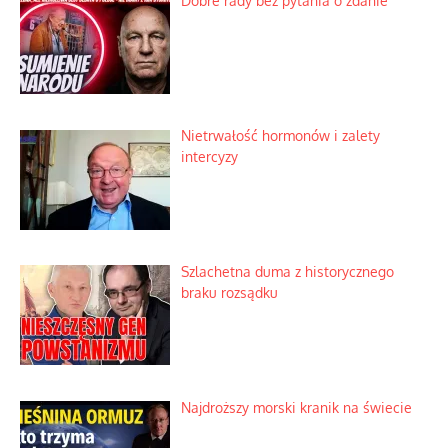
Niewygodne kulisy alpejskiego
objawienia
Ekspresowy kurs zbawienia z rodzinną
katastrofą
Dobre rady bez pytania o zdanie