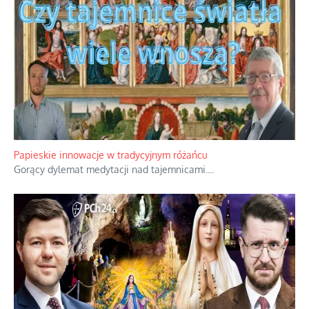
Kamienie i siekiery przeciw czołgom
Gorzka analityka decyzji warszawskich dowódców.
...