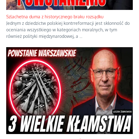
Ekspresowy kurs zbawienia z rodzinną katastrofą
Dramatyczne skutki skrajnej nadgorliwości we wspólnocie.
...
Szlachetna duma z historycznego braku rozsądku
Jednym z dziedzictw polskiej kontrreformacji jest skłonność do
oceniania wszystkiego w kategoriach moralnych, w tym