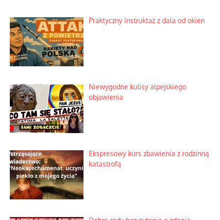
Lipski incydent i meandry strategii
Praktyczny instruktaż z dala od okien