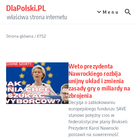
Przejdź do treści
DlaPolski.PL
Menu
właściwa strona internetu
Strona główna
/
ETS2
Weto prezydenta
Nawrockiego rozbija
unijny układ i zmienia
zasady gry o miliardy na
zbrojenia
Decyzja o zablokowaniu
europejskiego funduszu SAVE
stanowi potężny cios w
federalistyczne plany Brukseli.
Prezydent Karol Nawrocki
postawił na suwerenność