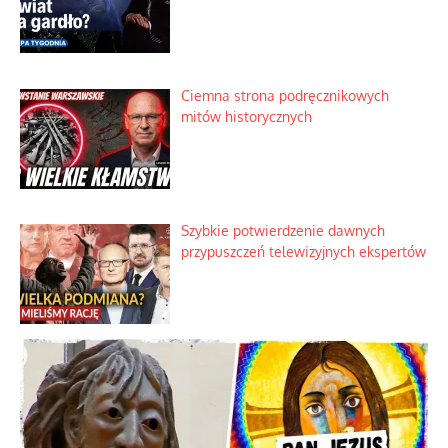
Nietrwałość hormonów i zalety
intercyzy
Szlachetna duma z historycznego
braku rozsądku
Najdroższy morski kranik na świecie
Ciemna strona podręcznikowych