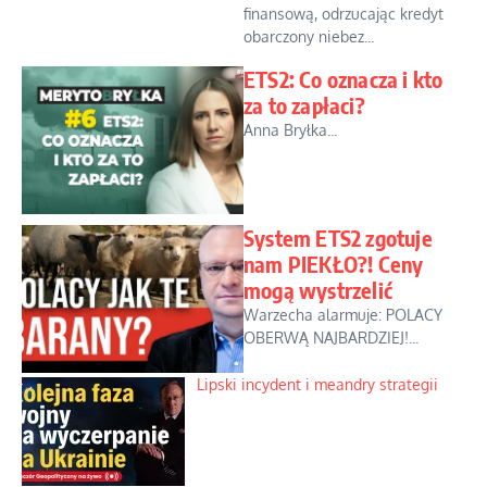
finansową, odrzucając kredyt
obarczony niebez...
ETS2: Co oznacza i kto
za to zapłaci?
Anna Bryłka...
System ETS2 zgotuje
nam PIEKŁO?! Ceny
mogą wystrzelić
Warzecha alarmuje: POLACY
OBERWĄ NAJBARDZIEJ!...