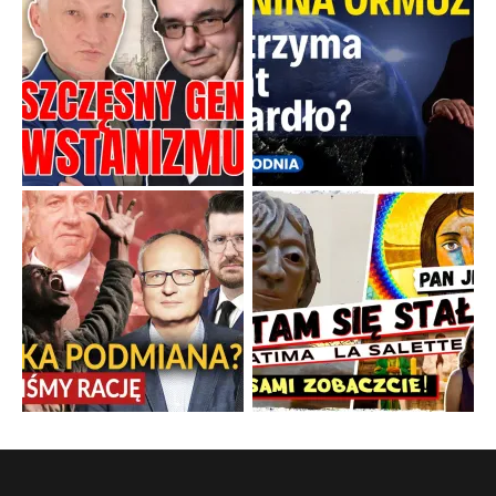
Boskie przestrogi na trudne czasy. Maryjna alternatywa dla
cyfrowego świata
Święte orędzia w cieniu smartfonów.
...
Popularne