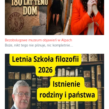
Niezwykłe wyścigi dawnych osadników w Palestynie
W 1938 roku, uwaga, 17% tych osadników niemieckich w
Palestynie było członkiem partii nazistowskiej i podczas II
wojny światowej byli internowani
...