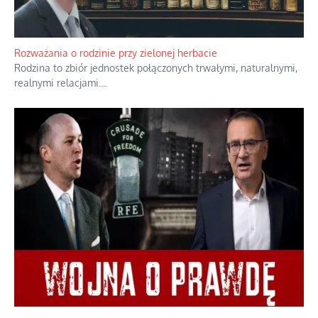
Bezobsługowe muzeum objawień w Alpach
Boże, nikt tego nie pilnuje, nic kompletnie.
...
Rozważania o rodzinie przy zielonej herbacie
Rodzina to zbiór jednostek połączonych trwałymi, naturalnymi,