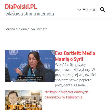
Przejdź do treści
DlaPolski.PL
Menu
właściwa strona internetu
Strona główna
/
Eva Bartlett
Eva Bartlett: Media
kłamią o Syrii
W 2014 r. Syryjczycy
przeprowadzili wybory. W
przytłaczającej większości
społeczeństwo popiera
prezydenta Assada....