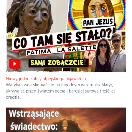
Duchowa apteczka bez teologicznych podróbek
Instrukcja obsługi łaski z ominięciem duchowych skrótów.
...