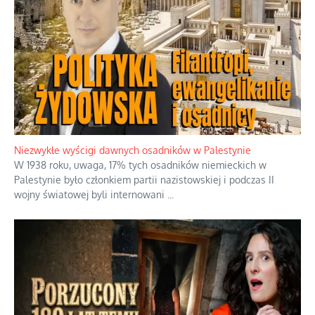
Tajemnica nagłego upadku krajowych
serwerów
Duchowa apteczka bez teologicznych
podróbek