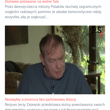
realnymi relacjami.
...
Domowe polowanie na wolne fale
Przez dziesięciolecia miliony Polaków słuchały zagranicznych
rozgłośni radiowych, pomimo że władze komunistyczne robiły
wszystko, aby je zagłuszyć.
...