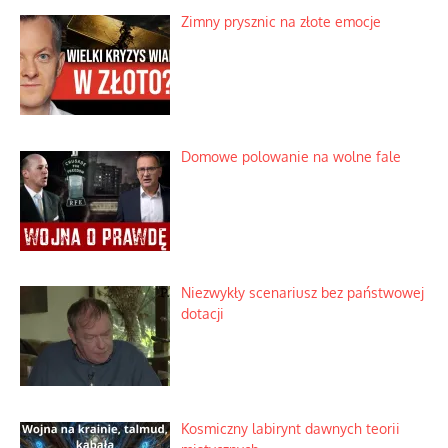
Rozważania o rodzinie przy zielonej
herbacie
Korporacyjny wyścig kontra domowa
harmonia rodziny
Zimny prysznic na złote emocje