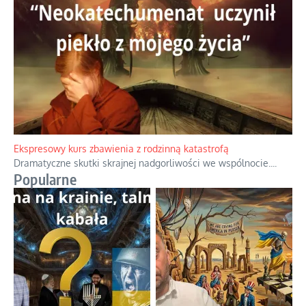
Niewygodne kulisy alpejskiego objawienia
Watykan woli skupiać się na łagodnym wizerunku Maryi,
ukrywając przed światem pełną i bardziej surową treść jej
orędzia.
...