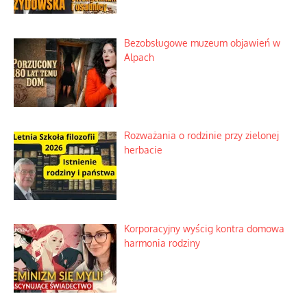
Niezwykłe wyścigi dawnych
osadników w Palestynie
Bezobsługowe muzeum objawień w
Alpach