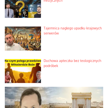
Domowe polowanie na wolne fale
Niezwykły scenariusz bez państwowej
dotacji
Kosmiczny labirynt dawnych teorii
mistycznych