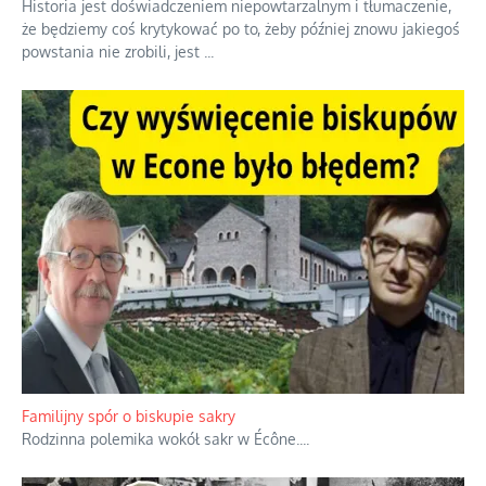
Historia jest doświadczeniem niepowtarzalnym i tłumaczenie,
że będziemy coś krytykować po to, żeby później znowu jakiegoś
powstania nie zrobili, jest
...
Familijny spór o biskupie sakry
Rodzinna polemika wokół sakr w Écône.
...