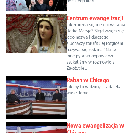
polskiego kleru....
Centrum ewangelizacji
Jak zrodziła się idea powstania
Radia Maryja? Skąd wzięła się
jego nazwa i dlaczego
słuchaczy toruńskiej rozgłośni
nazywa się rodziną? Na te i
inne pytania odpowiedzi
szukaliśmy w rozmowie z
Założycie...
Raban w Chicago
Jak my to widzimy – z daleka
widać lepiej...
Nowa ewangelizacja w
Chicago