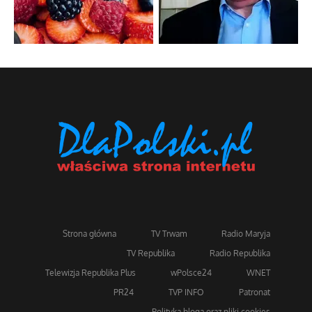
Strona główna
TV Trwam
Radio Maryja
TV Republika
Radio Republika
Telewizja Republika Plus
wPolsce24
WNET
PR24
TVP INFO
Patronat
Polityka bloga oraz pliki cookies