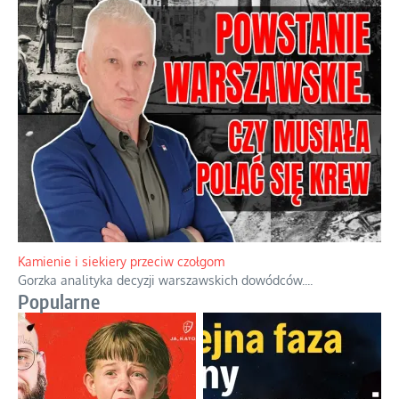
Kamienie i siekiery przeciw czołgom
Gorzka analityka decyzji warszawskich dowódców.
...
Popularne