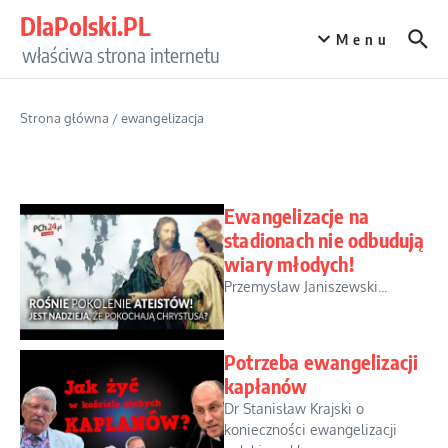
Przejdź do treści
DlaPolski.PL
Menu
właściwa strona internetu
Strona główna
/
ewangelizacja
Ewangelizacje na
stadionach nie odbudują
wiary młodych!
Przemysław Janiszewski...
Potrzeba ewangelizacji
kapłanów
Dr Stanisław Krajski o
konieczności ewangelizacji