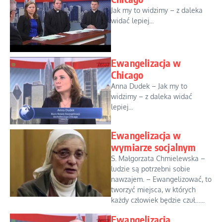
Jak my to widzimy – z daleka
widać lepiej...
Ewangelizacja w
Chicago
Anna Dudek – Jak my to
widzimy – z daleka widać
lepiej...
Ewangelizacja w
wymiarze socjalnym
S. Małgorzata Chmielewska –
ludzie są potrzebni sobie
nawzajem. – Ewangelizować, to
tworzyć miejsca, w których
każdy człowiek będzie czuł…...
Ewangelizacja