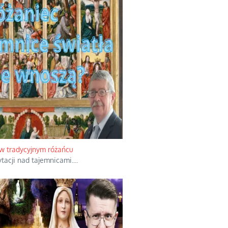
w tradycyjnym różańcu
acji nad tajemnicami.
...