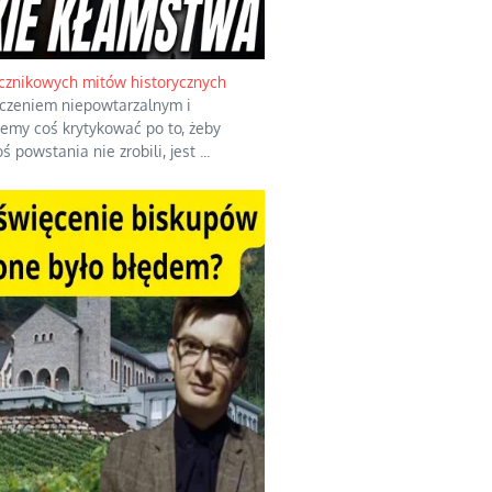
cznikowych mitów historycznych
dczeniem niepowtarzalnym i
iemy coś krytykować po to, żeby
ś powstania nie zrobili, jest
...