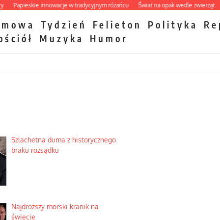
Papieskie innowacje w tradycyjnym różańcu
Świat na opak wedle zwierząt
Tak
zmowa
Tydzień
Felieton
Polityka
Re
ościół
Muzyka
Humor
Szlachetna duma z historycznego
braku rozsądku
Najdroższy morski kranik na
świecie