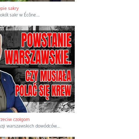
upie sakry
okół sakr w Écône.
...
przeciw czołgom
yzji warszawskich dowódców.
...