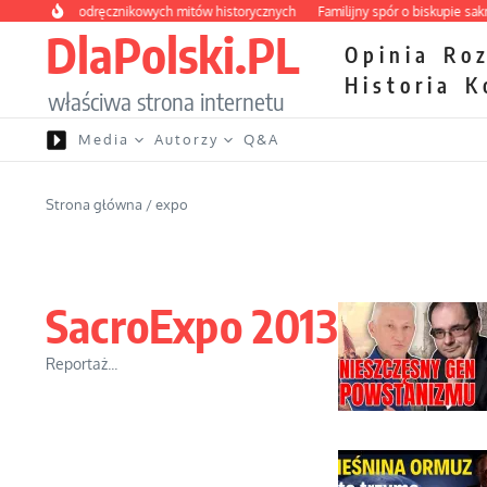
Przejdź do treści
strona podręcznikowych mitów historycznych
Familijny spór o biskupie sakry
DlaPolski.PL
Opinia
Ro
Historia
K
właściwa strona internetu
Media
Autorzy
Q&A
Strona główna
/
expo
SacroExpo 2013
Reportaż...