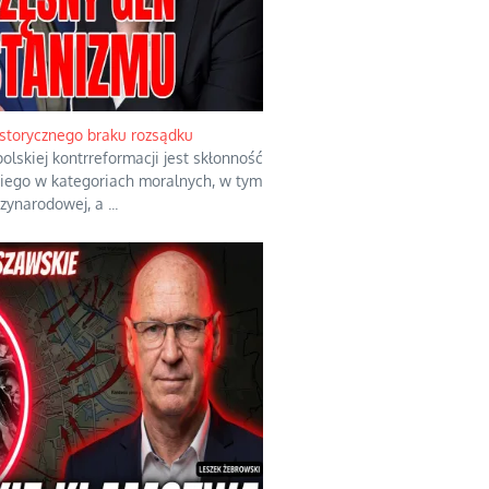
storycznego braku rozsądku
olskiej kontrreformacji jest skłonność
iego w kategoriach moralnych, w tym
dzynarodowej, a
...