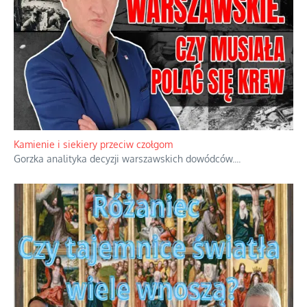
Familijny spór o biskupie sakry
Rodzinna polemika wokół sakr w Écône.
...