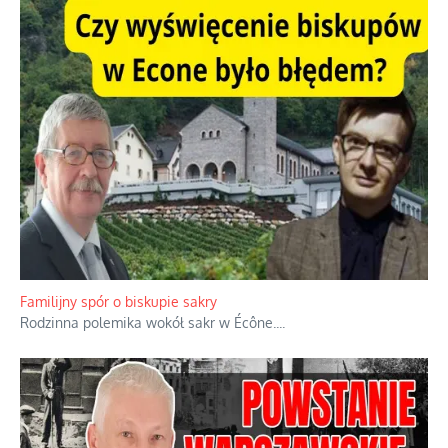
Ciemna strona podręcznikowych mitów historycznych
Historia jest doświadczeniem niepowtarzalnym i tłumaczenie,
że będziemy coś krytykować po to, żeby później znowu jakiegoś
powstania nie zrobili, jest
...