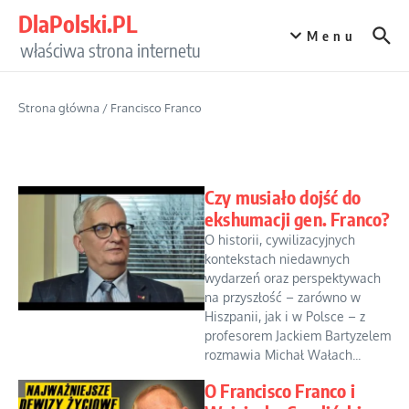
Przejdź do treści
DlaPolski.PL
Menu
właściwa strona internetu
Strona główna
/
Francisco Franco
Czy musiało dojść do
ekshumacji gen. Franco?
O historii, cywilizacyjnych
kontekstach niedawnych
wydarzeń oraz perspektywach
na przyszłość – zarówno w
Hiszpanii, jak i w Polsce – z
profesorem Jackiem Bartyzelem
rozmawia Michał Wałach...
O Francisco Franco i