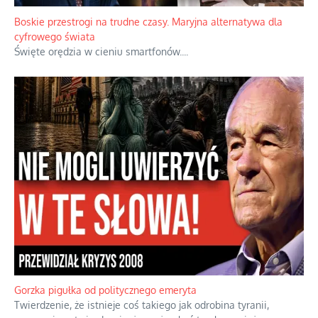
Papieskie innowacje w tradycyjnym różańcu
Gorący dylemat medytacji nad tajemnicami.
...
Boskie przestrogi na trudne czasy. Maryjna alternatywa dla
cyfrowego świata
Święte orędzia w cieniu smartfonów.
...