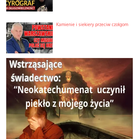
Szybkie potwierdzenie dawnych
przypuszczeń telewizyjnych ekspertów
Familijny spór o biskupie sakry
Tajny pakt ze scenicznym diabełkiem
Kamienie i siekiery przeciw czołgom