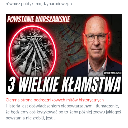
Szlachetna duma z historycznego braku rozsądku
Jednym z dziedzictw polskiej kontrreformacji jest skłonność do
oceniania wszystkiego w kategoriach moralnych, w tym
również polityki międzynarodowej, a
...