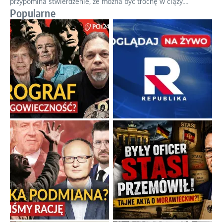
Gorzka pigułka od politycznego emeryta
Twierdzenie, że istnieje coś takiego jak odrobina tyranii,
przypomina stwierdzenie, że można być trochę w ciąży.
...
Popularne