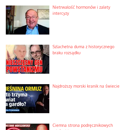
Ekspresowy kurs zbawienia z rodzinną
katastrofą
Dobre rady bez pytania o zdanie
Nietrwałość hormonów i zalety
intercyzy