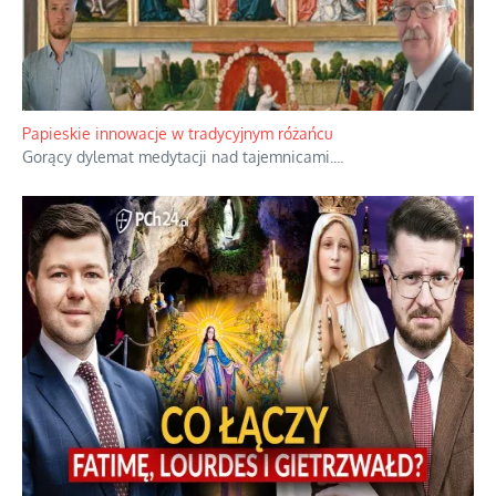
Kamienie i siekiery przeciw czołgom
Gorzka analityka decyzji warszawskich dowódców.
...