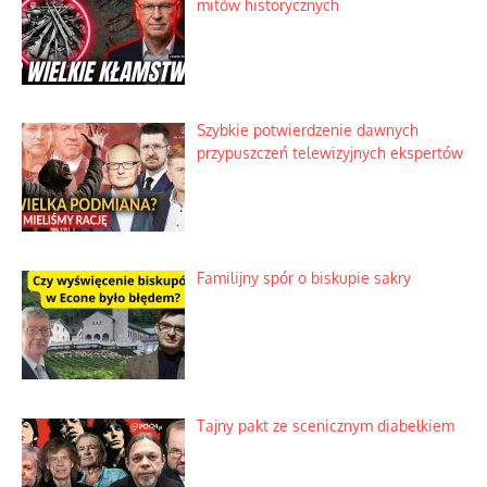
Szlachetna duma z historycznego
braku rozsądku
Najdroższy morski kranik na świecie
Ciemna strona podręcznikowych
mitów historycznych