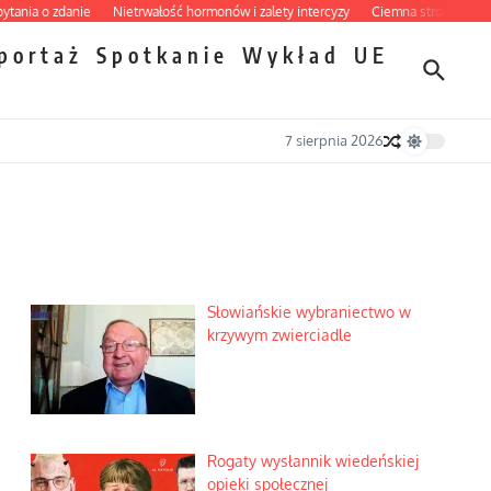
a o zdanie
Nietrwałość hormonów i zalety intercyzy
Ciemna strona podręczni
portaż
Spotkanie
Wykład
UE
7 sierpnia 2026
Słowiańskie wybraniectwo w
krzywym zwierciadle
Rogaty wysłannik wiedeńskiej
opieki społecznej