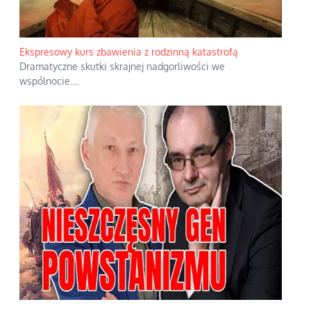
Ekspresowy kurs zbawienia z rodzinną katastrofą
Dramatyczne skutki skrajnej nadgorliwości we
wspólnocie.
...