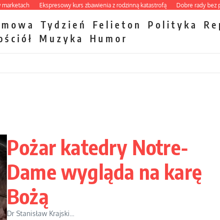
ketach
Ekspresowy kurs zbawienia z rodzinną katastrofą
Dobre rady bez pytani
zmowa
Tydzień
Felieton
Polityka
Re
ościół
Muzyka
Humor
Pożar katedry Notre-
Dame wygląda na karę
Bożą
Dr Stanisław Krajski...