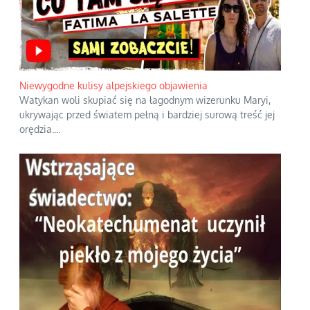
Niewygodne kulisy alpejskiego objawienia
Watykan woli skupiać się na łagodnym wizerunku Maryi,
ukrywając przed światem pełną i bardziej surową treść jej
orędzia.
...