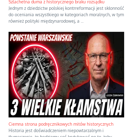
Szlachetna duma z historycznego braku rozsądku
Jednym z dziedzictw polskiej kontrreformacji jest skłonność
do oceniania wszystkiego w kategoriach moralnych, w tym
również polityki międzynarodowej, a
...
Ciemna strona podręcznikowych mitów historycznych
Historia jest doświadczeniem niepowtarzalnym i
tłumaczenie, że będziemy coś krytykować po to, żeby