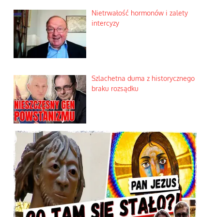
Nietrwałość hormonów i zalety
intercyzy
Szlachetna duma z historycznego
braku rozsądku