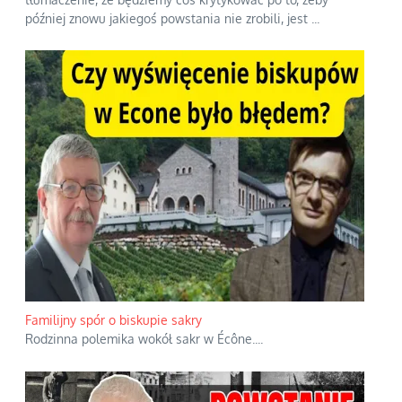
później znowu jakiegoś powstania nie zrobili, jest
...
Familijny spór o biskupie sakry
Rodzinna polemika wokół sakr w Écône.
...