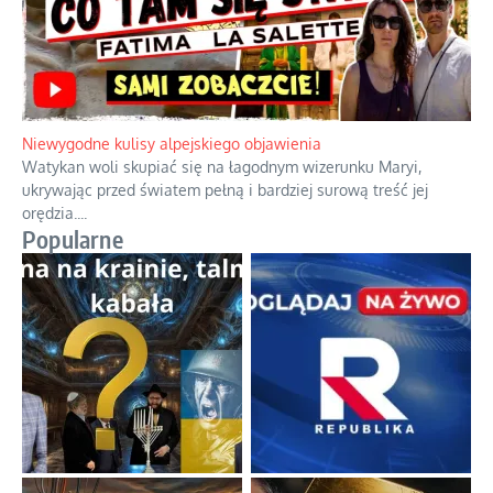
Niewygodne kulisy alpejskiego objawienia
Watykan woli skupiać się na łagodnym wizerunku Maryi,
ukrywając przed światem pełną i bardziej surową treść jej
orędzia.
...
Popularne