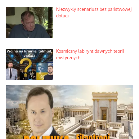
Niezwykły scenariusz bez państwowej
dotacji
Kosmiczny labirynt dawnych teorii
mistycznych