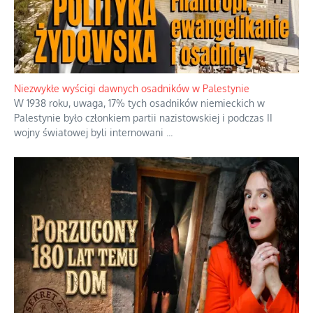
Niezwykłe wyścigi dawnych osadników w Palestynie
W 1938 roku, uwaga, 17% tych osadników niemieckich w
Palestynie było członkiem partii nazistowskiej i podczas II
wojny światowej byli internowani
...