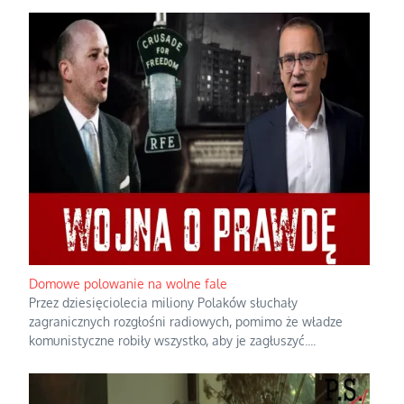
Domowe polowanie na wolne fale
Przez dziesięciolecia miliony Polaków słuchały
zagranicznych rozgłośni radiowych, pomimo że władze
komunistyczne robiły wszystko, aby je zagłuszyć.
...