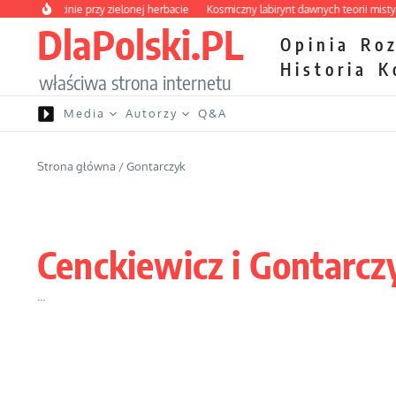
Przejdź do treści
 o rodzinie przy zielonej herbacie
Kosmiczny labirynt dawnych teorii mistycznyc
DlaPolski.PL
Opinia
Ro
Historia
K
właściwa strona internetu
Media
Autorzy
Q&A
Strona główna
/
Gontarczyk
Cenckiewicz i Gontarcz
...