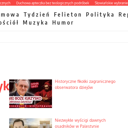
h
Duchowa apteczka bez teologicznych podróbek
Słowiańskie wybraniectwo 
zmowa
Tydzień
Felieton
Polityka
Re
ościół
Muzyka
Humor
yk
Historyczne fikołki zagranicznego
obserwatora dziejów
Niezwykłe wyścigi dawnych
osadników w Palestynie