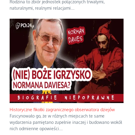
Rodzina to zbiór jednostek połączonych trwałymi,
naturalnymi, realnymi relacjami.
...
Historyczne fikołki zagranicznego obserwatora dziejów
Fascynowało go, że w różnych miejscach te same
wydarzenia pamiętano zupełnie inaczej i budowano wokół
nich odmienne opowieści.
...