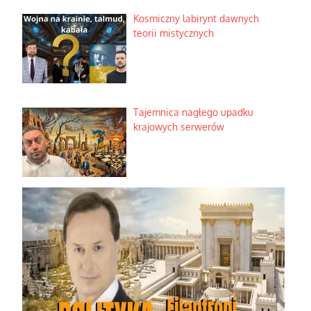
Kosmiczny labirynt dawnych
teorii mistycznych
Tajemnica nagłego upadku
krajowych serwerów