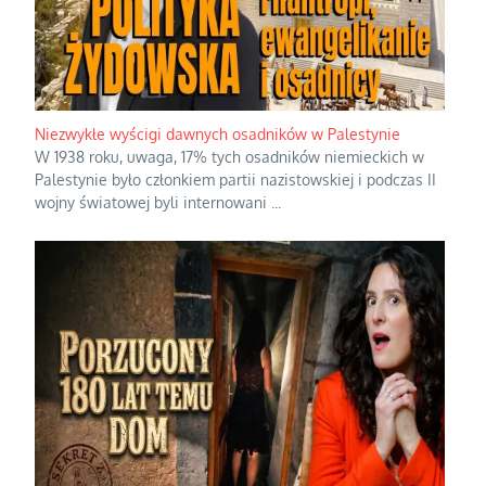
Niezwykłe wyścigi dawnych osadników w Palestynie
W 1938 roku, uwaga, 17% tych osadników niemieckich w
Palestynie było członkiem partii nazistowskiej i podczas II
wojny światowej byli internowani
...