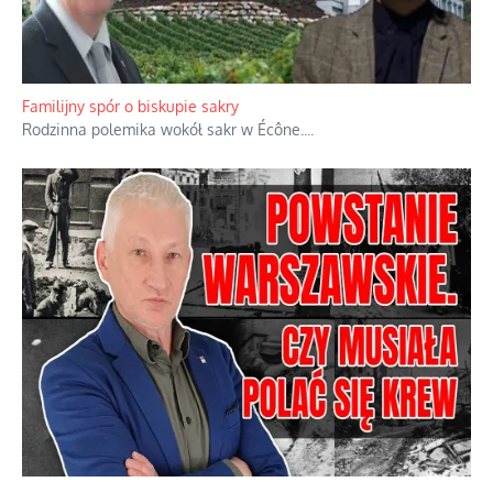
Familijny spór o biskupie sakry
Rodzinna polemika wokół sakr w Écône.
...