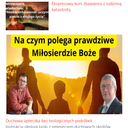
Ekspresowy kurs zbawienia z rodzinną
katastrofą
Duchowa apteczka bez teologicznych podróbek
Instrukcja obsługi łaski z ominięciem duchowych skrótów.
...