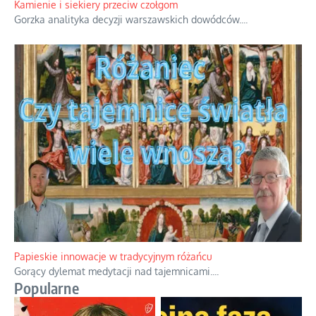
Kamienie i siekiery przeciw czołgom
Gorzka analityka decyzji warszawskich dowódców.
...
Papieskie innowacje w tradycyjnym różańcu
Gorący dylemat medytacji nad tajemnicami.
...
Popularne