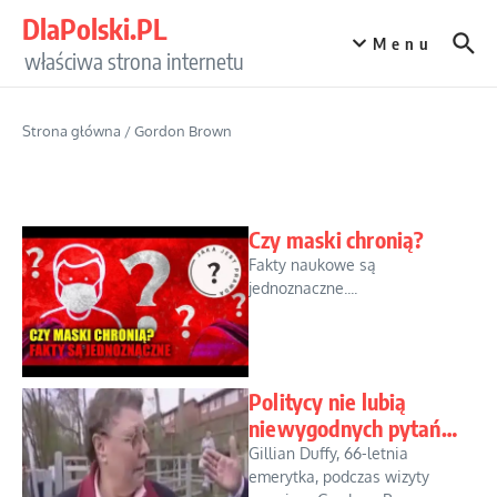
Przejdź do treści
DlaPolski.PL
Menu
właściwa strona internetu
Strona główna
/
Gordon Brown
Czy maski chronią?
Fakty naukowe są
jednoznaczne....
Politycy nie lubią
niewygodnych pytań…
Gillian Duffy, 66-letnia
emerytka, podczas wizyty