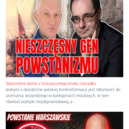
Staza taktyczna zamiast zwykłego
plastra
Papieskie innowacje w tradycyjnym
różańcu