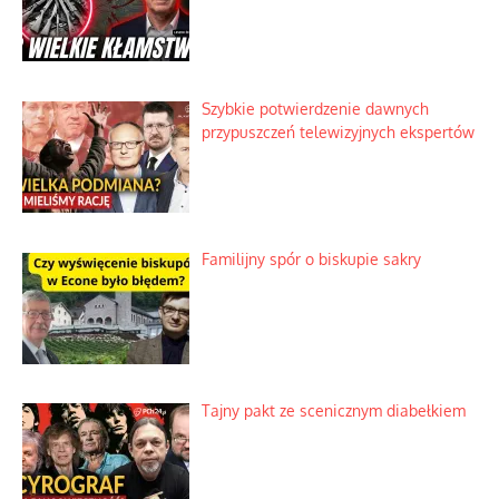
Szlachetna duma z historycznego
braku rozsądku
Najdroższy morski kranik na świecie
Ciemna strona podręcznikowych
mitów historycznych
Szybkie potwierdzenie dawnych