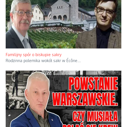
Ciemna strona podręcznikowych mitów historycznych
Historia jest doświadczeniem niepowtarzalnym i tłumaczenie,
że będziemy coś krytykować po to, żeby później znowu jakiegoś
powstania nie zrobili, jest
...