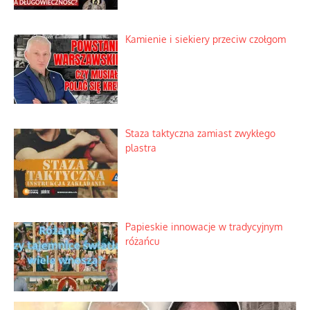
przypuszczeń telewizyjnych ekspertów
Familijny spór o biskupie sakry
Tajny pakt ze scenicznym diabełkiem
Kamienie i siekiery przeciw czołgom