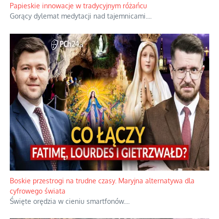
Gorzka analityka decyzji warszawskich dowódców.
...
Papieskie innowacje w tradycyjnym różańcu
Gorący dylemat medytacji nad tajemnicami.
...