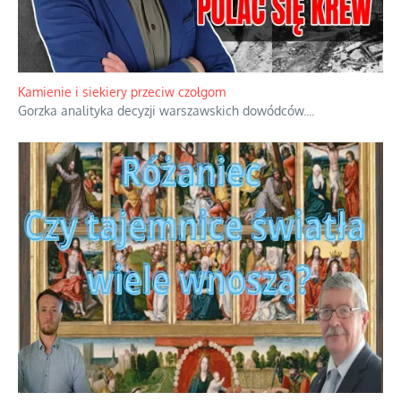
Familijny spór o biskupie sakry
Rodzinna polemika wokół sakr w Écône.
...
Kamienie i siekiery przeciw czołgom