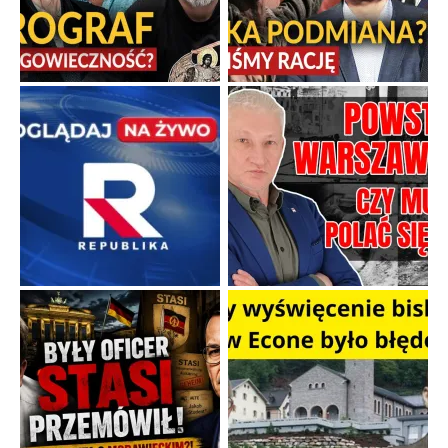
Niewykonalne rozkazy i polityczna katastrofa
Uczestnicy Powstania Warszawskiego zasługują na najwyższy
szacunek, ponieważ jako żołnierze otrzymali zadanie po prostu
niewykonalne.
...
Popularne