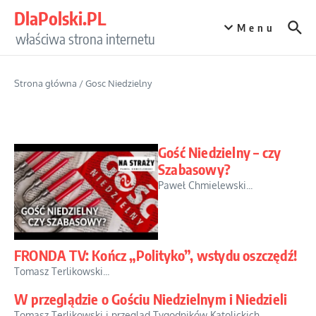
Przejdź do treści
DlaPolski.PL
Menu
właściwa strona internetu
Strona główna
/
Gosc Niedzielny
Gość Niedzielny – czy
Szabasowy?
Paweł Chmielewski...
FRONDA TV: Kończ „Polityko”, wstydu oszczędź!
Tomasz Terlikowski...
W przeglądzie o Gościu Niedzielnym i Niedzieli
Tomasz Terlikowski i przegląd Tygodników Katolickich...