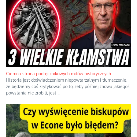
Szlachetna duma z historycznego braku rozsądku
Jednym z dziedzictw polskiej kontrreformacji jest skłonność do
oceniania wszystkiego w kategoriach moralnych, w tym
również polityki międzynarodowej, a
...