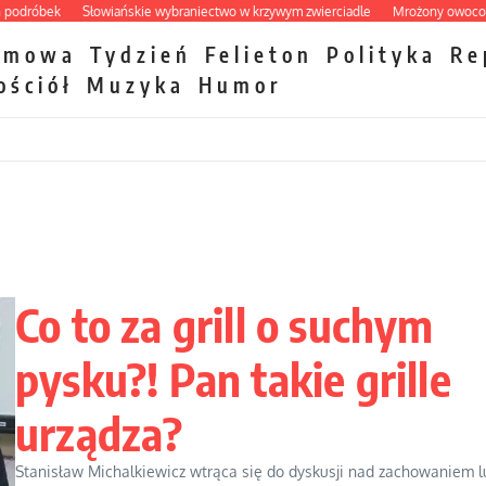
óbek
Słowiańskie wybraniectwo w krzywym zwierciadle
Mrożony owocowy zawr
zmowa
Tydzień
Felieton
Polityka
Re
ościół
Muzyka
Humor
Co to za grill o suchym
pysku?! Pan takie grille
urządza?
Stanisław Michalkiewicz wtrąca się do dyskusji nad zachowaniem l