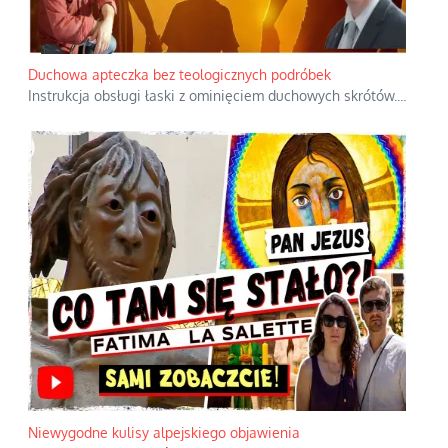
Duchowa apteczka bez teologicznych podróbek
Instrukcja obsługi łaski z ominięciem duchowych skrótów.
...
Niewygodne kulisy alpejskiego objawienia