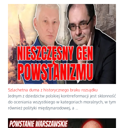
Szlachetna duma z historycznego braku rozsądku
Jednym z dziedzictw polskiej kontrreformacji jest skłonność
do oceniania wszystkiego w kategoriach moralnych, w tym
również polityki międzynarodowej, a
...