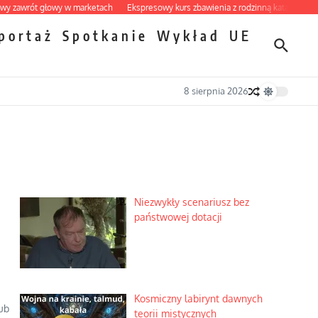
ót głowy w marketach
Ekspresowy kurs zbawienia z rodzinną katastrofą
Dobr
portaż
Spotkanie
Wykład
UE
8 sierpnia 2026
Niezwykły scenariusz bez
państwowej dotacji
Kosmiczny labirynt dawnych
ub
teorii mistycznych