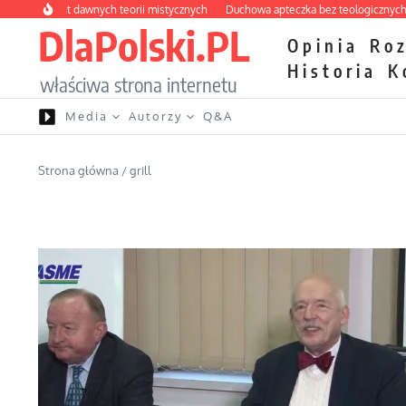
Przejdź do treści
labirynt dawnych teorii mistycznych
Duchowa apteczka bez teologicznych podr
DlaPolski.PL
Opinia
Ro
Historia
K
właściwa strona internetu
Media
Autorzy
Q&A
Strona główna
/
grill