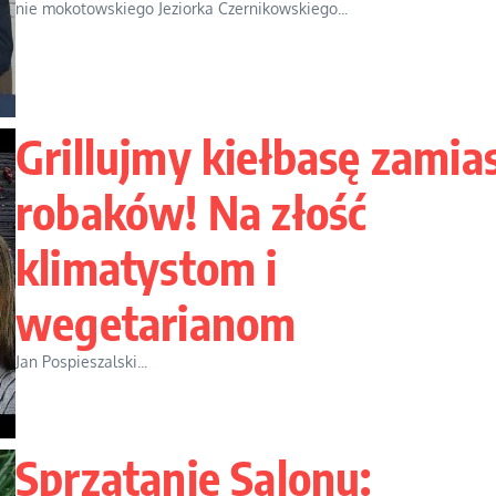
nie mokotowskiego Jeziorka Czernikowskiego...
Grillujmy kiełbasę zamia
robaków! Na złość
klimatystom i
wegetarianom
Jan Pospieszalski...
Sprzątanie Salonu: