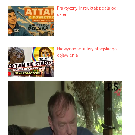
Praktyczny instruktaż z dala od
okien
Niewygodne kulisy alpejskiego
objawienia