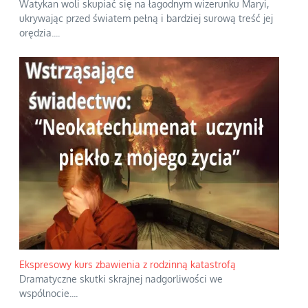
Watykan woli skupiać się na łagodnym wizerunku Maryi,
ukrywając przed światem pełną i bardziej surową treść jej
orędzia.
...
Ekspresowy kurs zbawienia z rodzinną katastrofą
Dramatyczne skutki skrajnej nadgorliwości we
wspólnocie.
...