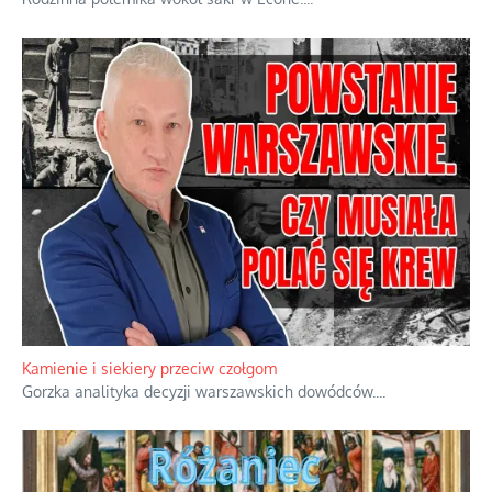
Familijny spór o biskupie sakry
Rodzinna polemika wokół sakr w Écône.
...