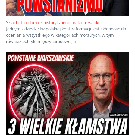
Ekspresowy kurs zbawienia z rodzinną katastrofą
Dramatyczne skutki skrajnej nadgorliwości we wspólnocie.
...
Szlachetna duma z historycznego braku rozsądku
Jednym z dziedzictw polskiej kontrreformacji jest skłonność do