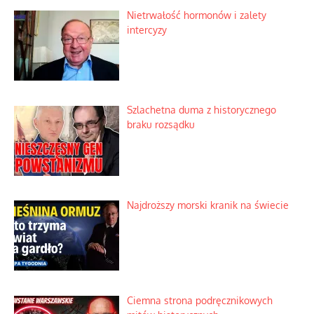
Ekspresowy kurs zbawienia z rodzinną
katastrofą
Dobre rady bez pytania o zdanie
Nietrwałość hormonów i zalety
intercyzy