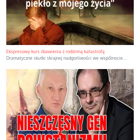
Niewygodne kulisy alpejskiego objawienia
Watykan woli skupiać się na łagodnym wizerunku Maryi,
ukrywając przed światem pełną i bardziej surową treść jej
orędzia.
...