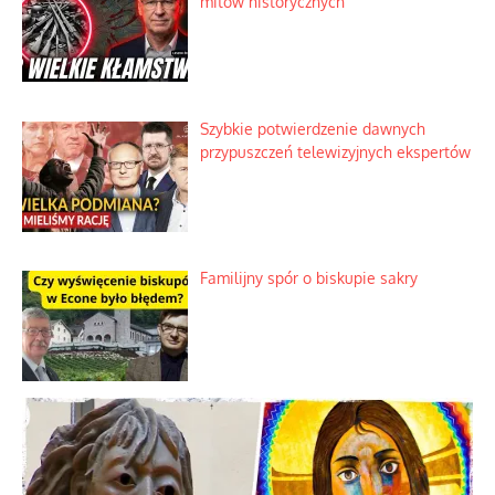
Szlachetna duma z historycznego
braku rozsądku
Najdroższy morski kranik na świecie
Ciemna strona podręcznikowych
mitów historycznych