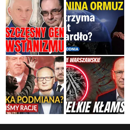
Boskie przestrogi na trudne czasy. Maryjna alternatywa dla
cyfrowego świata
Święte orędzia w cieniu smartfonów.
...
Popularne