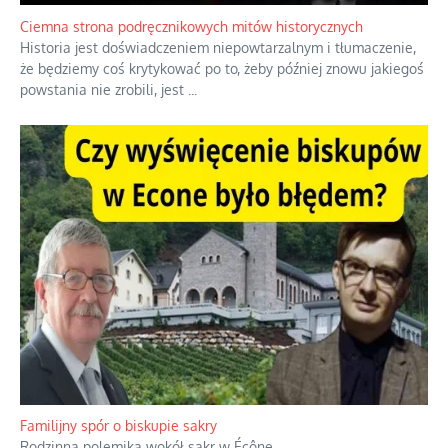
oceniania wszystkiego w kategoriach moralnych, w tym
również polityki międzynarodowej, a
...
Ciemna strona podręcznikowych mitów historycznych
Historia jest doświadczeniem niepowtarzalnym i tłumaczenie,
że będziemy coś krytykować po to, żeby później znowu jakiegoś
powstania nie zrobili, jest
...