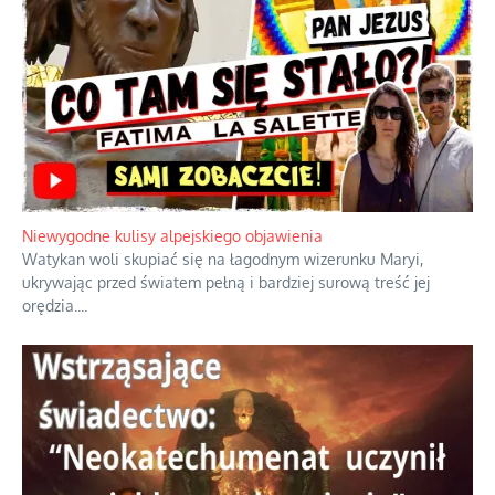
Szybkie potwierdzenie dawnych
przypuszczeń telewizyjnych ekspertów
Familijny spór o biskupie sakry