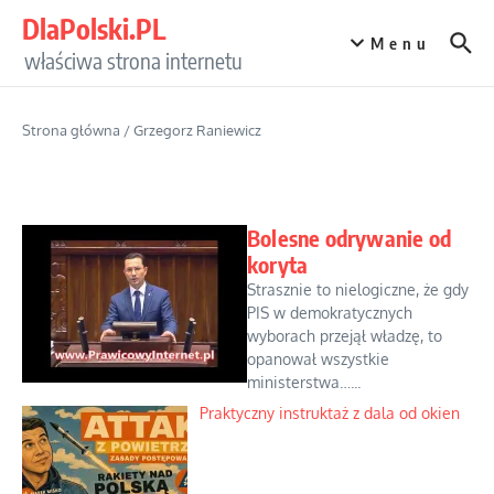
Przejdź do treści
DlaPolski.PL
Menu
właściwa strona internetu
Strona główna
/
Grzegorz Raniewicz
Bolesne odrywanie od
koryta
Strasznie to nielogiczne, że gdy
PIS w demokratycznych
wyborach przejął władzę, to
opanował wszystkie
ministerstwa…...