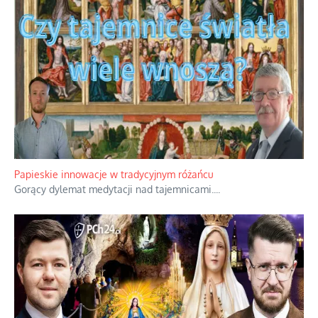
Kamienie i siekiery przeciw czołgom
Gorzka analityka decyzji warszawskich dowódców.
...