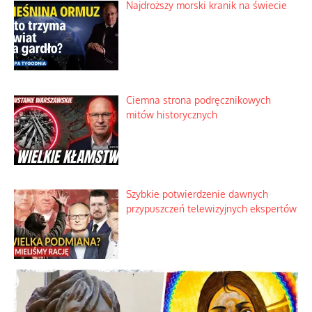
Nietrwałość hormonów i zalety
intercyzy
Szlachetna duma z historycznego
braku rozsądku
Najdroższy morski kranik na świecie