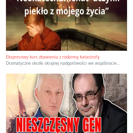
Niewygodne kulisy alpejskiego objawienia
Watykan woli skupiać się na łagodnym wizerunku Maryi,
ukrywając przed światem pełną i bardziej surową treść jej
orędzia.
...