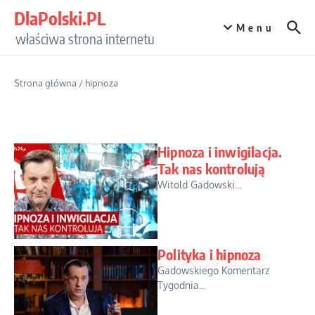
Przejdź do treści
DlaPolski.PL
Menu
właściwa strona internetu
Strona główna
/
hipnoza
Hipnoza i inwigilacja.
Tak nas kontrolują
Witold Gadowski...
Polityka i hipnoza
Gadowskiego Komentarz
Tygodnia...