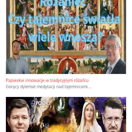
Kamienie i siekiery przeciw czołgom
Gorzka analityka decyzji warszawskich dowódców.
...