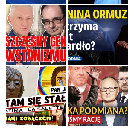
Boskie przestrogi na trudne czasy. Maryjna alternatywa dla
cyfrowego świata
Święte orędzia w cieniu smartfonów.
...
Popularne