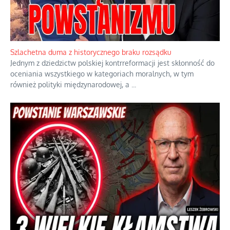
Ekspresowy kurs zbawienia z rodzinną katastrofą
Dramatyczne skutki skrajnej nadgorliwości we wspólnocie.
...
Szlachetna duma z historycznego braku rozsądku