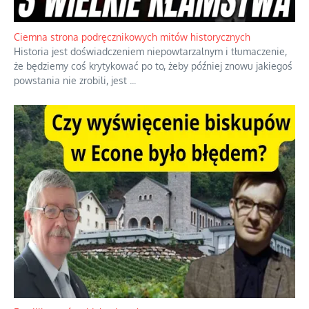
Jednym z dziedzictw polskiej kontrreformacji jest skłonność do
oceniania wszystkiego w kategoriach moralnych, w tym
również polityki międzynarodowej, a
...
Ciemna strona podręcznikowych mitów historycznych
Historia jest doświadczeniem niepowtarzalnym i tłumaczenie,
że będziemy coś krytykować po to, żeby później znowu jakiegoś