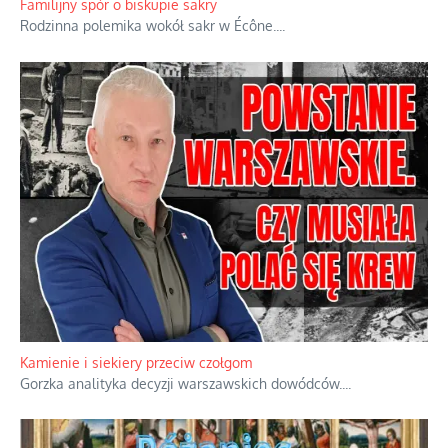
powstania nie zrobili, jest
...
Familijny spór o biskupie sakry
Rodzinna polemika wokół sakr w Écône.
...