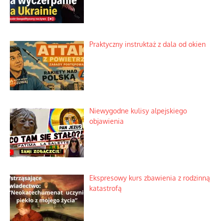
Lipski incydent i meandry strategii
Praktyczny instruktaż z dala od okien