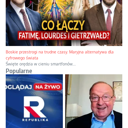
Papieskie innowacje w tradycyjnym różańcu
Gorący dylemat medytacji nad tajemnicami.
...