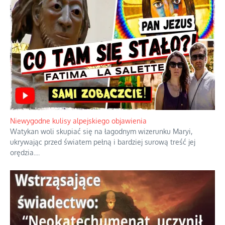
Ciemna strona podręcznikowych
mitów historycznych
Szybkie potwierdzenie dawnych
przypuszczeń telewizyjnych ekspertów