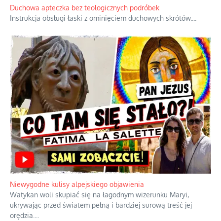
Duchowa apteczka bez teologicznych podróbek
Instrukcja obsługi łaski z ominięciem duchowych skrótów.
...
Niewygodne kulisy alpejskiego objawienia
Watykan woli skupiać się na łagodnym wizerunku Maryi,
ukrywając przed światem pełną i bardziej surową treść jej
orędzia.
...