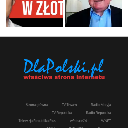
Strona główna
TV Trwam
Radio Maryja
TV Republika
Radio Republika
Telewizja Republika Plus
wPolsce24
WNET