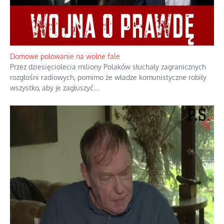
Domowe polowanie na wolne fale
Przez dziesięciolecia miliony Polaków słuchały zagranicznych
rozgłośni radiowych, pomimo że władze komunistyczne robiły
wszystko, aby je zagłuszyć.
...