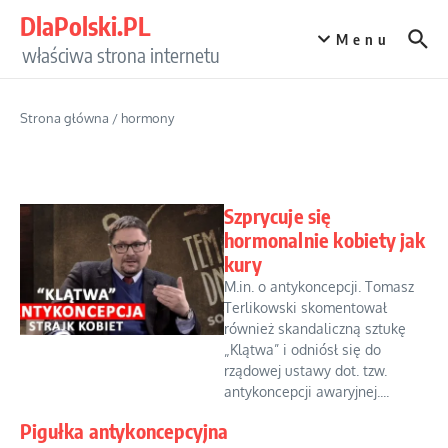
Przejdź do treści
DlaPolski.PL
Menu
właściwa strona internetu
Strona główna
/
hormony
Szprycuje się
hormonalnie kobiety jak
kury
M.in. o antykoncepcji. Tomasz
Terlikowski skomentował
również skandaliczną sztukę
„Klątwa” i odniósł się do
rządowej ustawy dot. tzw.
antykoncepcji awaryjnej....
Pigułka antykoncepcyjna