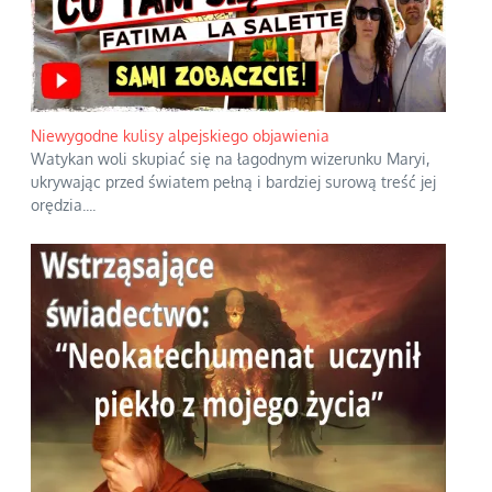
Niewygodne kulisy alpejskiego objawienia
Watykan woli skupiać się na łagodnym wizerunku Maryi,
ukrywając przed światem pełną i bardziej surową treść jej
orędzia.
...