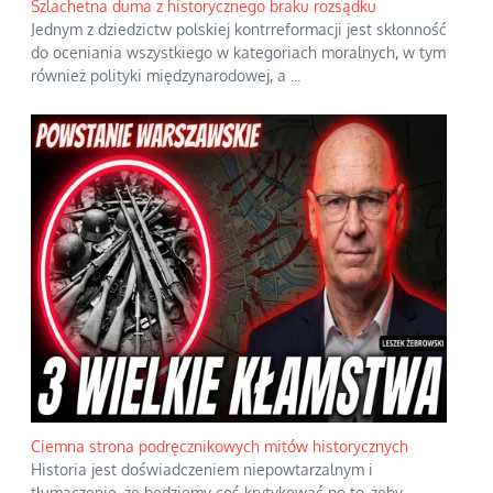
Szlachetna duma z historycznego braku rozsądku
Jednym z dziedzictw polskiej kontrreformacji jest skłonność
do oceniania wszystkiego w kategoriach moralnych, w tym
również polityki międzynarodowej, a
...
Ciemna strona podręcznikowych mitów historycznych
Historia jest doświadczeniem niepowtarzalnym i
tłumaczenie, że będziemy coś krytykować po to, żeby