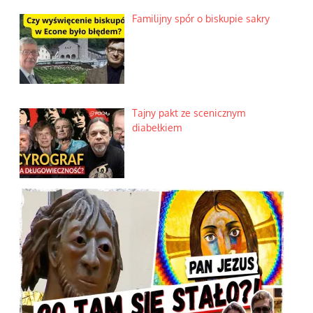
Familijny spór o biskupie sakry
Tajny pakt ze scenicznym
diabełkiem