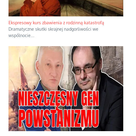
Ekspresowy kurs zbawienia z rodzinną katastrofą
Dramatyczne skutki skrajnej nadgorliwości we
wspólnocie.
...