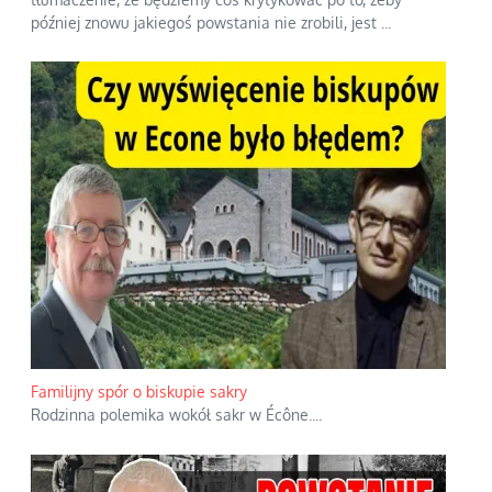
później znowu jakiegoś powstania nie zrobili, jest
...
Familijny spór o biskupie sakry
Rodzinna polemika wokół sakr w Écône.
...