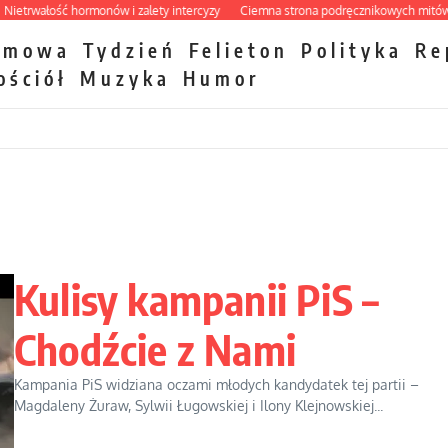
wałość hormonów i zalety intercyzy
Ciemna strona podręcznikowych mitów histo
zmowa
Tydzień
Felieton
Polityka
Re
ościół
Muzyka
Humor
Kulisy kampanii PiS –
Chodźcie z Nami
Kampania PiS widziana oczami młodych kandydatek tej partii –
Magdaleny Żuraw, Sylwii Ługowskiej i Ilony Klejnowskiej...