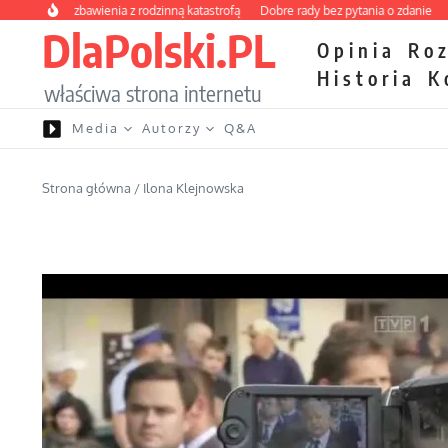
Przejdź do treści
y kurs zbawienia z rodzinną katastrofą
Dobre rady bez pytania o zdanie
Nietr
DlaPolski.PL
Opinia
Ro
Historia
K
właściwa strona internetu
Media
Autorzy
Q&A
Strona główna
/
Ilona Klejnowska