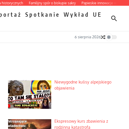
rycznych
Familijny spór o biskupie sakry
Papieskie innowacje w tradycyjnym r
portaż
Spotkanie
Wykład
UE
6 sierpnia 2026
Niewygodne kulisy alpejskiego
objawienia
Ekspresowy kurs zbawienia z
rodzinną katastrofą