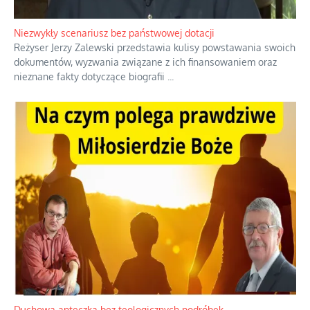
Przez dziesięciolecia miliony Polaków słuchały zagranicznych
rozgłośni radiowych, pomimo że władze komunistyczne robiły
wszystko, aby je zagłuszyć.
...
Niezwykły scenariusz bez państwowej dotacji
Reżyser Jerzy Zalewski przedstawia kulisy powstawania swoich
dokumentów, wyzwania związane z ich finansowaniem oraz