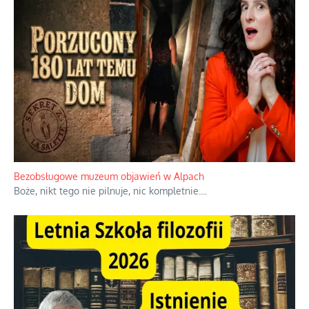
Niezwykłe wyścigi dawnych osadników w Palestynie
W 1938 roku, uwaga, 17% tych osadników niemieckich w
Palestynie było członkiem partii nazistowskiej i podczas II
wojny światowej byli internowani
...