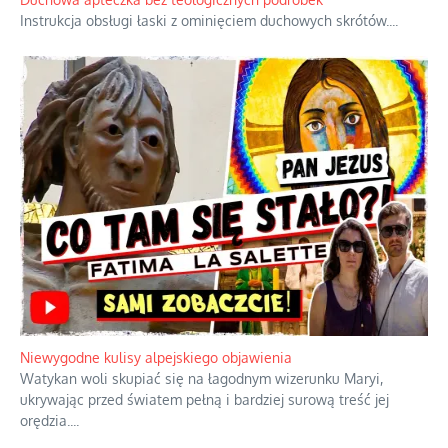
nieznane fakty dotyczące biografii
...
Duchowa apteczka bez teologicznych podróbek
Instrukcja obsługi łaski z ominięciem duchowych skrótów.
...