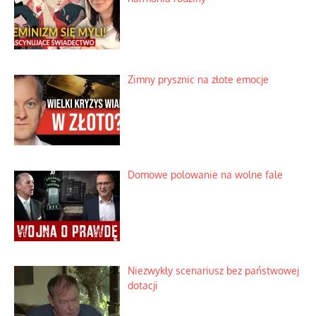
Bezobsługowe muzeum objawień w
Alpach
Rozważania o rodzinie przy zielonej
herbacie
Korporacyjny wyścig kontra domowa
harmonia rodziny