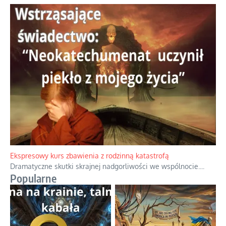
Niewygodne kulisy alpejskiego objawienia
Watykan woli skupiać się na łagodnym wizerunku Maryi,
ukrywając przed światem pełną i bardziej surową treść jej
orędzia.
...