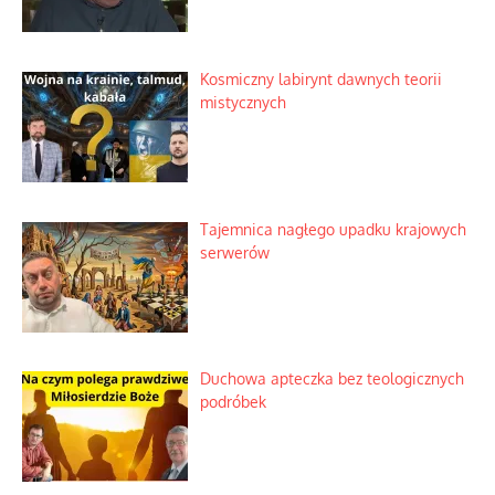
Zimny prysznic na złote emocje
Domowe polowanie na wolne fale
Niezwykły scenariusz bez państwowej
dotacji
Kosmiczny labirynt dawnych teorii
mistycznych