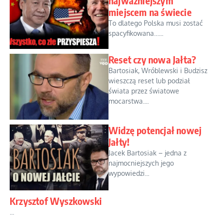
najważniejszym
miejscem na świecie
To dlatego Polska musi zostać
spacyfikowana…...
Reset czy nowa Jałta?
Bartosiak, Wróblewski i Budzisz
wieszczą reset lub podział
świata przez światowe
mocarstwa....
Widzę potencjał nowej
Jałty!
Jacek Bartosiak – jedna z
najmocniejszych jego
wypowiedzi...
Krzysztof Wyszkowski
...