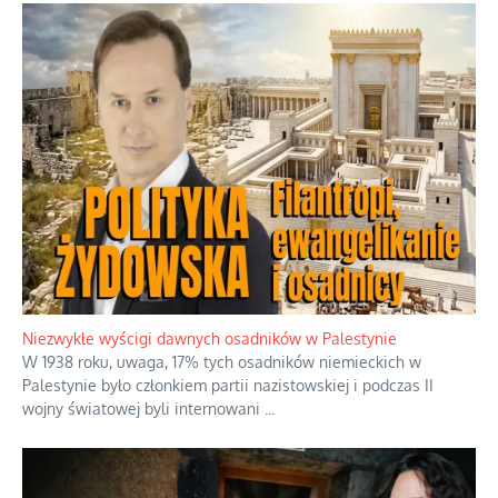
Tajemnica nagłego upadku krajowych
serwerów
Duchowa apteczka bez teologicznych
podróbek