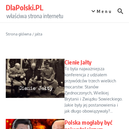
Przejdź do treści
DlaPolski.PL
Menu
właściwa strona internetu
Strona główna
/
jalta
Cienie Jałty
To była najważniejsza
konferencja z udziałem
przywódców trzech wielkich
mocarstw: Stanów
Zjednoczonych, Wielkiej
Brytanii i Związku Sowieckiego.
Jakie były jej postanowienia i
jak długo obowiązywały?...
Polska mogłaby być