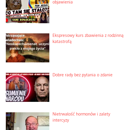
Lipski incydent i meandry strategii
Praktyczny instruktaż z dala od okien
Niewygodne kulisy alpejskiego
objawienia