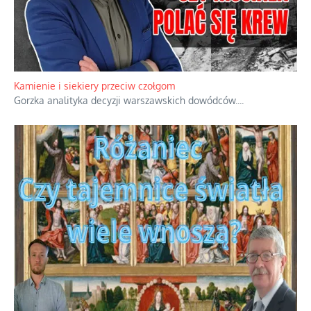
Familijny spór o biskupie sakry
Rodzinna polemika wokół sakr w Écône.
...