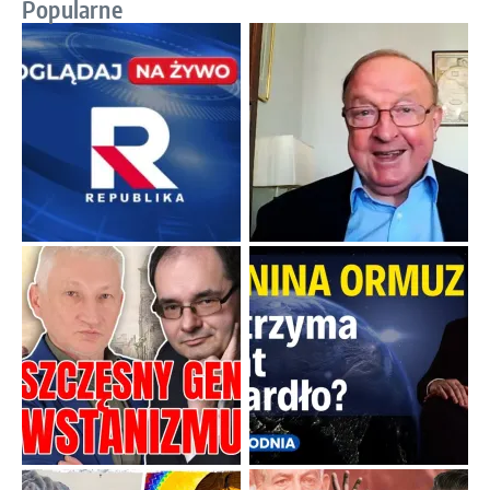
Boskie przestrogi na trudne czasy. Maryjna alternatywa dla
cyfrowego świata
Święte orędzia w cieniu smartfonów.
...
Popularne