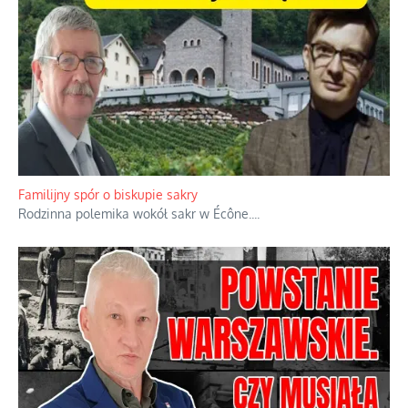
Ciemna strona podręcznikowych mitów historycznych
Historia jest doświadczeniem niepowtarzalnym i tłumaczenie,
że będziemy coś krytykować po to, żeby później znowu jakiegoś
powstania nie zrobili, jest
...