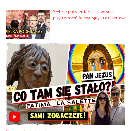
Najdroższy morski kranik na świecie
Ciemna strona podręcznikowych
mitów historycznych
Szybkie potwierdzenie dawnych
przypuszczeń telewizyjnych ekspertów