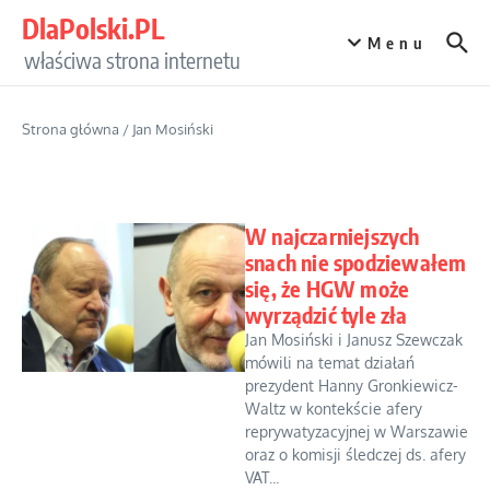
Przejdź do treści
DlaPolski.PL
Menu
właściwa strona internetu
Strona główna
/
Jan Mosiński
W najczarniejszych
snach nie spodziewałem
się, że HGW może
wyrządzić tyle zła
Jan Mosiński i Janusz Szewczak
mówili na temat działań
prezydent Hanny Gronkiewicz-
Waltz w kontekście afery
reprywatyzacyjnej w Warszawie
oraz o komisji śledczej ds. afery
VAT...