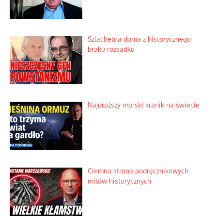
Ekspresowy kurs zbawienia z rodzinną
katastrofą
Dobre rady bez pytania o zdanie
Nietrwałość hormonów i zalety
intercyzy
Szlachetna duma z historycznego
braku rozsądku