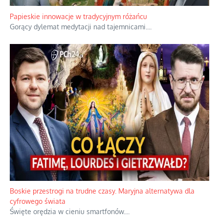
Kamienie i siekiery przeciw czołgom
Gorzka analityka decyzji warszawskich dowódców.
...
Papieskie innowacje w tradycyjnym różańcu
Gorący dylemat medytacji nad tajemnicami.
...