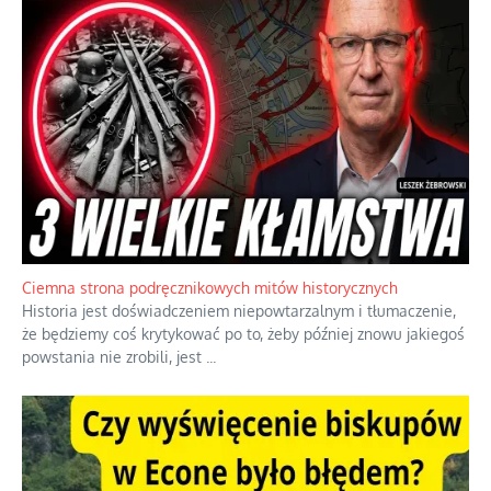
Szlachetna duma z historycznego braku rozsądku
Jednym z dziedzictw polskiej kontrreformacji jest skłonność do
oceniania wszystkiego w kategoriach moralnych, w tym
również polityki międzynarodowej, a
...