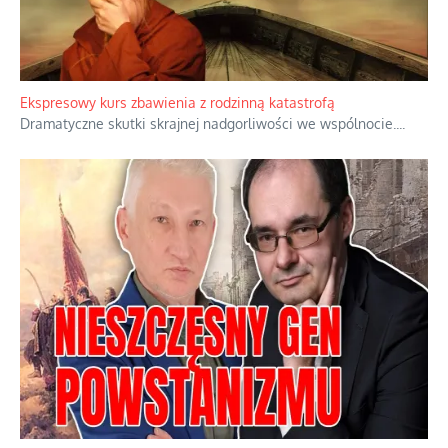
Niewygodne kulisy alpejskiego objawienia
Watykan woli skupiać się na łagodnym wizerunku Maryi,
ukrywając przed światem pełną i bardziej surową treść jej
orędzia.
...
Ekspresowy kurs zbawienia z rodzinną katastrofą