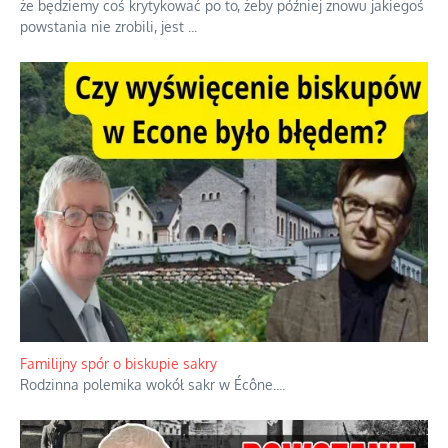
Ciemna strona podręcznikowych mitów historycznych
Historia jest doświadczeniem niepowtarzalnym i tłumaczenie,
że będziemy coś krytykować po to, żeby później znowu jakiegoś
powstania nie zrobili, jest
...