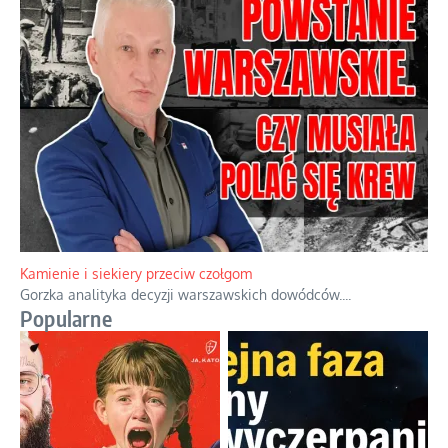
Familijny spór o biskupie sakry
Rodzinna polemika wokół sakr w Écône.
...