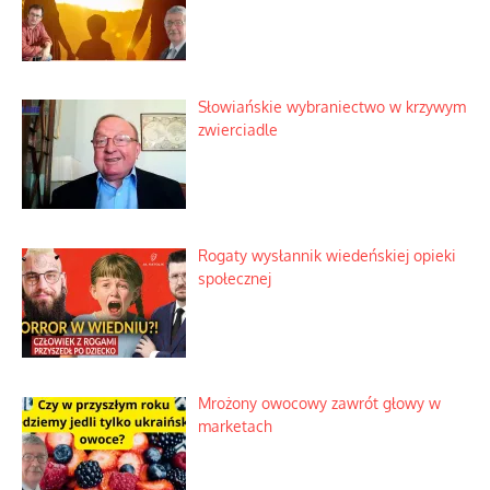
Kosmiczny labirynt dawnych teorii
mistycznych
Tajemnica nagłego upadku krajowych
serwerów
Duchowa apteczka bez teologicznych
podróbek
Słowiańskie wybraniectwo w krzywym