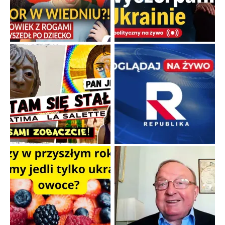
Kamienie i siekiery przeciw czołgom
Gorzka analityka decyzji warszawskich dowódców.
...
Popularne