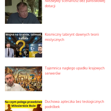
Niezwykły scenariusz bez państwowej
dotacji