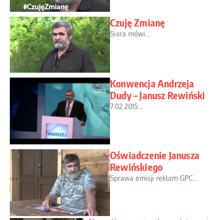
Czuję Zmianę
Siara mówi...
Konwencja Andrzeja
Dudy – Janusz Rewiński
7.02.2015...
Oświadczenie Janusza
Rewińskiego
Sprawa emisji reklam GPC...