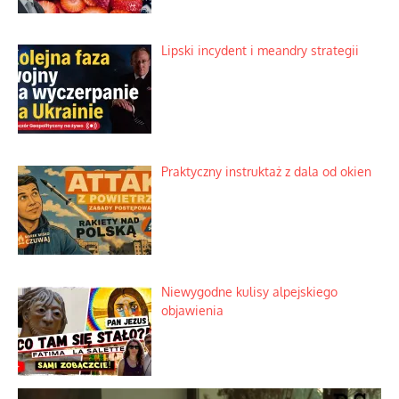
zwierciadle
Rogaty wysłannik wiedeńskiej opieki
społecznej
Mrożony owocowy zawrót głowy w
marketach
Lipski incydent i meandry strategii