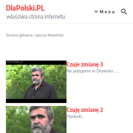
Przejdź do treści
DlaPolski.PL
Menu
właściwa strona internetu
Strona główna
/
Janusz Rewiński
Czuje zmianę 3
Na poligonie w Drawsku…...
Czuję zmianę 2
Fejsbuki...