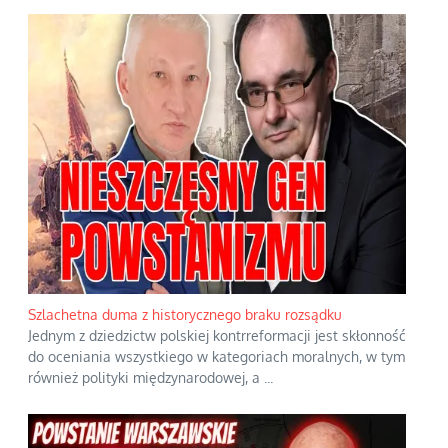
Szlachetna duma z historycznego braku rozsądku
Jednym z dziedzictw polskiej kontrreformacji jest skłonność
do oceniania wszystkiego w kategoriach moralnych, w tym
również polityki międzynarodowej, a
...