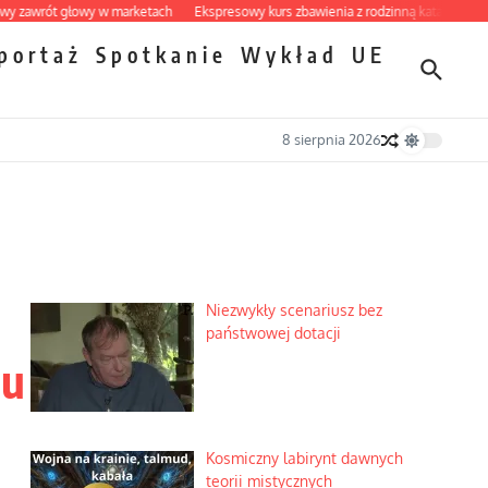
wrót głowy w marketach
Ekspresowy kurs zbawienia z rodzinną katastrofą
Dob
portaż
Spotkanie
Wykład
UE
8 sierpnia 2026
Niezwykły scenariusz bez
państwowej dotacji
iu
Kosmiczny labirynt dawnych
teorii mistycznych