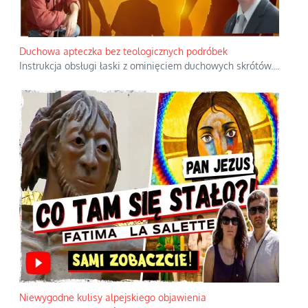
Duchowa apteczka bez teologicznych podróbek
Instrukcja obsługi łaski z ominięciem duchowych skrótów.
...
Niewygodne kulisy alpejskiego objawienia