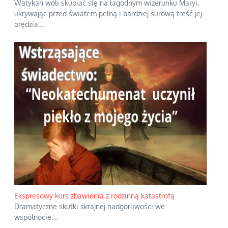
Watykan woli skupiać się na łagodnym wizerunku Maryi,
ukrywając przed światem pełną i bardziej surową treść jej
orędzia.
...
Ekspresowy kurs zbawienia z rodzinną katastrofą
Dramatyczne skutki skrajnej nadgorliwości we
wspólnocie.
...