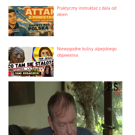
Praktyczny instruktaż z dala od
okien
Niewygodne kulisy alpejskiego
objawienia