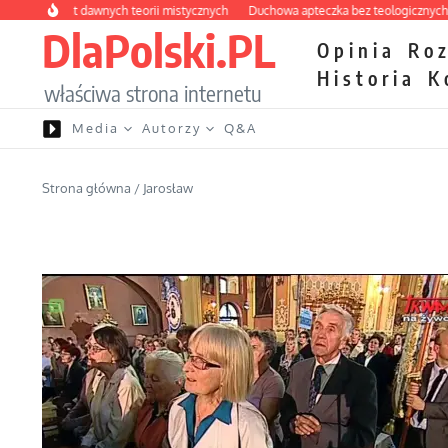
Przejdź do treści
y labirynt dawnych teorii mistycznych
Duchowa apteczka bez teologicznych pod
DlaPolski.PL
Opinia
Ro
Historia
K
właściwa strona internetu
Media
Autorzy
Q&A
Strona główna
/
Jarosław