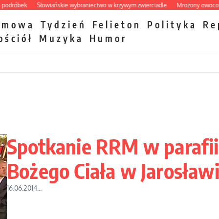
róbek
Słowiańskie wybraniectwo w krzywym zwierciadle
Mrożony owocowy za
zmowa
Tydzień
Felieton
Polityka
Re
ościół
Muzyka
Humor
Spotkanie RRM w parafii
Bożego Ciała w Jarosław
16.06.2014...