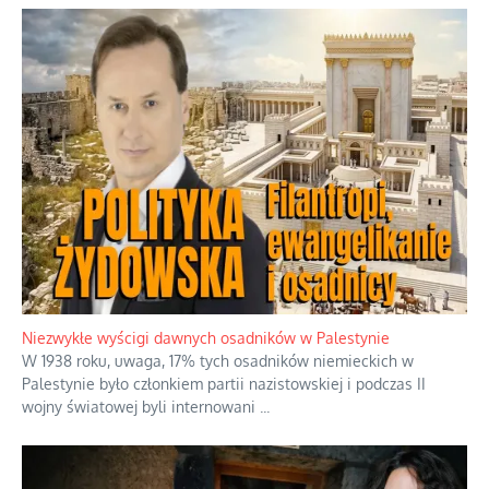
Niezwykłe wyścigi dawnych osadników w Palestynie
W 1938 roku, uwaga, 17% tych osadników niemieckich w
Palestynie było członkiem partii nazistowskiej i podczas II
wojny światowej byli internowani
...