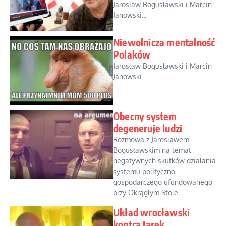
Jarosław Bogusławski i Marcin
Janowski...
Niewolnicza mentalność
Polaków
Jarosław Bogusławski i Marcin
Janowski...
Obecny system
degeneruje ludzi
Rozmowa z Jarosławem
Bogusławskim na temat
negatywnych skutków działania
systemu polityczno-
gospodarczego ufundowanego
przy Okrągłym Stole...
Układ wrocławski
kontra Jarek