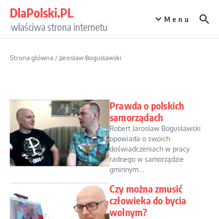
Przejdź do treści
DlaPolski.PL
Menu
właściwa strona internetu
Strona główna
/
Jarosław Bogusławski
Prawda o polskich
samorządach
Robert Jarosław Bogusławski
opowiada o swoich
doświadczeniach w pracy
radnego w samorządzie
gminnym....
Czy można zmusić
człowieka do bycia
wolnym?