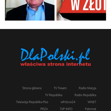
Strona główna
TV Trwam
Radio Maryja
TV Republika
Radio Republika
Telewizja Republika Plus
wPolsce24
WNET
PR24
TVP INFO
Patronat