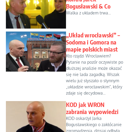
Bogusławski & Co
Walka z układem trwa...
„Układ wrocławski” –
Sodoma i Gomora na
mapie polskich miast
Kto rządzi Wrocławiem?
Pytanie na pozór oczywiste po
dłuższej analizie może okazać
się nie lada zagadką. Wszak
wielu już słyszało o słynnym
„układzie wrocławskim”, który
zdaje się decydowa...
KOD jak WRON
zabrania wypowiedzi
KOD oskarżył Jarka
Bogusławskiego o zakłócanie
zgromadzenia, dzisiaj odbyła