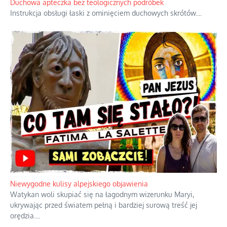
Duchowa apteczka bez teologicznych podróbek
Instrukcja obsługi łaski z ominięciem duchowych skrótów.
...
Niewygodne kulisy alpejskiego objawienia
Watykan woli skupiać się na łagodnym wizerunku Maryi,
ukrywając przed światem pełną i bardziej surową treść jej
orędzia.
...