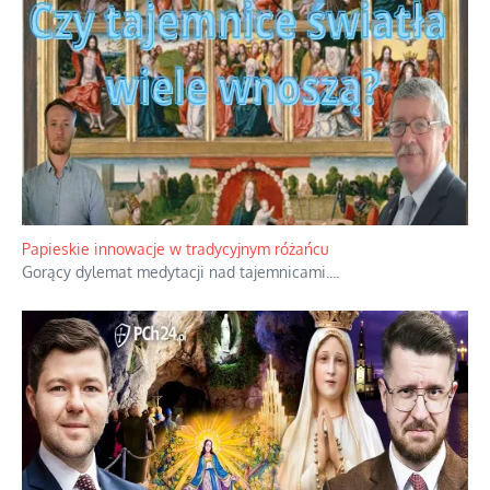
Kamienie i siekiery przeciw czołgom
Gorzka analityka decyzji warszawskich dowódców.
...