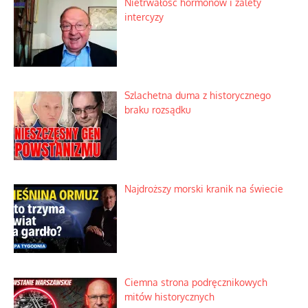
Ekspresowy kurs zbawienia z rodzinną
katastrofą
Dobre rady bez pytania o zdanie
Nietrwałość hormonów i zalety
intercyzy