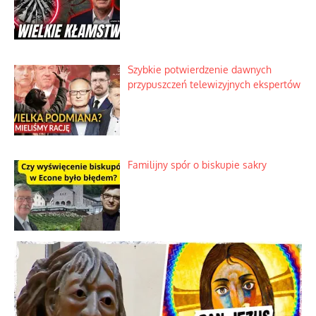
Szlachetna duma z historycznego
braku rozsądku
Najdroższy morski kranik na świecie
Ciemna strona podręcznikowych
mitów historycznych
Szybkie potwierdzenie dawnych