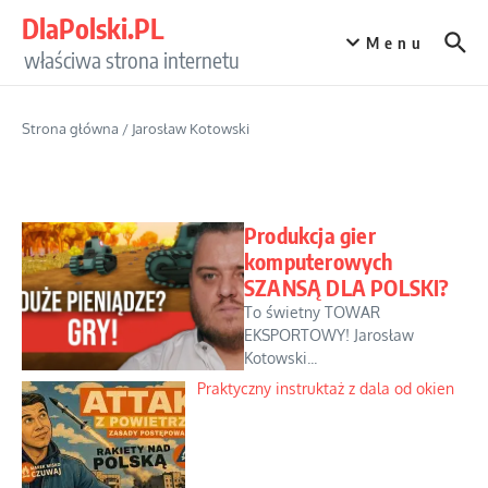
Przejdź do treści
DlaPolski.PL
Menu
właściwa strona internetu
Strona główna
/
Jarosław Kotowski
Produkcja gier
komputerowych
SZANSĄ DLA POLSKI?
To świetny TOWAR
EKSPORTOWY! Jarosław
Kotowski...