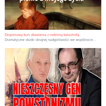
Niewygodne kulisy alpejskiego objawienia
Watykan woli skupiać się na łagodnym wizerunku Maryi,
ukrywając przed światem pełną i bardziej surową treść jej
orędzia.
...