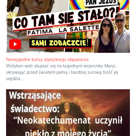
przypuszczeń telewizyjnych ekspertów
Familijny spór o biskupie sakry