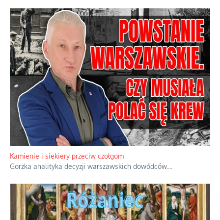
Familijny spór o biskupie sakry
Rodzinna polemika wokół sakr w Écône.
...