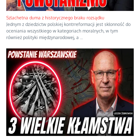
Ekspresowy kurs zbawienia z rodzinną katastrofą
Dramatyczne skutki skrajnej nadgorliwości we wspólnocie.
...
Szlachetna duma z historycznego braku rozsądku
Jednym z dziedzictw polskiej kontrreformacji jest skłonność do
oceniania wszystkiego w kategoriach moralnych, w tym