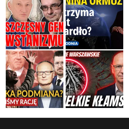
Boskie przestrogi na trudne czasy. Maryjna alternatywa dla
cyfrowego świata
Święte orędzia w cieniu smartfonów.
...
Popularne