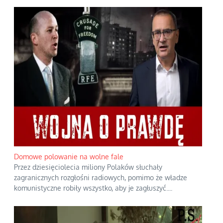
Domowe polowanie na wolne fale
Przez dziesięciolecia miliony Polaków słuchały
zagranicznych rozgłośni radiowych, pomimo że władze
komunistyczne robiły wszystko, aby je zagłuszyć.
...