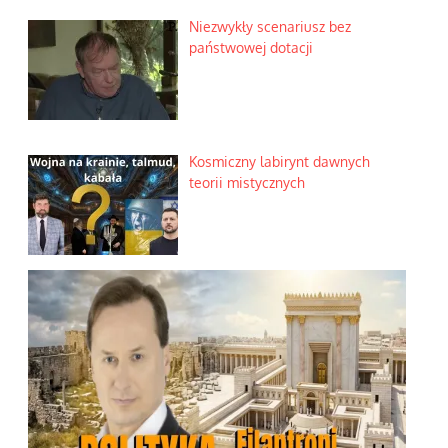
Niezwykły scenariusz bez
państwowej dotacji
Kosmiczny labirynt dawnych
teorii mistycznych