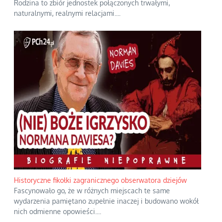
Rodzina to zbiór jednostek połączonych trwałymi,
naturalnymi, realnymi relacjami.
...
Historyczne fikołki zagranicznego obserwatora dziejów
Fascynowało go, że w różnych miejscach te same
wydarzenia pamiętano zupełnie inaczej i budowano wokół
nich odmienne opowieści.
...