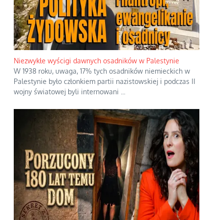
Niezwykłe wyścigi dawnych osadników w Palestynie
W 1938 roku, uwaga, 17% tych osadników niemieckich w
Palestynie było członkiem partii nazistowskiej i podczas II
wojny światowej byli internowani
...