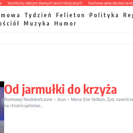
osmiczny labirynt dawnych teorii mistycznych
Duchowa apteczka bez teologicz
zmowa
Tydzień
Felieton
Polityka
Re
ościół
Muzyka
Humor
Od jarmułki do krzyża
Rozmowy Niedokończone – Jean – Marie Elie Setbon, Żyd, nawróco
na chrześcijaństwo...