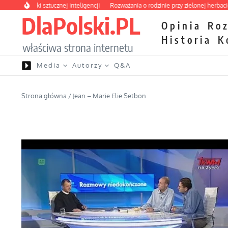
Przejdź do treści
ces nauki sztucznej inteligencji
Rozważania o rodzinie przy zielonej herbacie
K
DlaPolski.PL
Opinia
Ro
Historia
K
właściwa strona internetu
Media
Autorzy
Q&A
Strona główna
/
Jean – Marie Elie Setbon