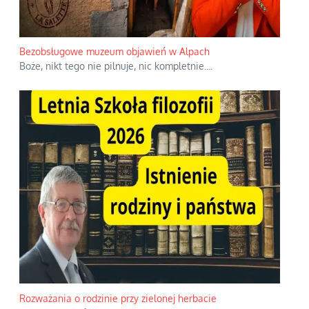
Bezobsługowe muzeum objawień w Alpach
Boże, nikt tego nie pilnuje, nic kompletnie.
...
Rozważania o rodzinie przy zielonej herbacie