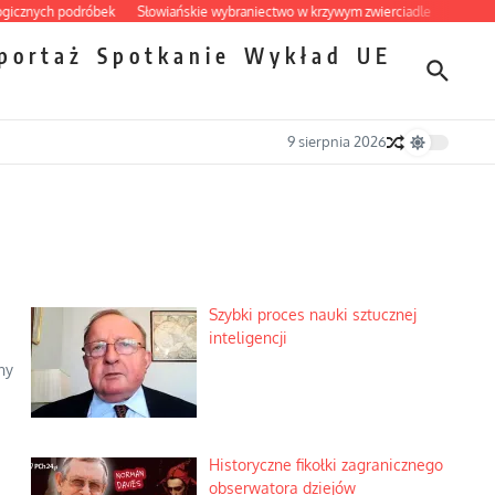
nych podróbek
Słowiańskie wybraniectwo w krzywym zwierciadle
Mrożony owo
portaż
Spotkanie
Wykład
UE
9 sierpnia 2026
Szybki proces nauki sztucznej
inteligencji
ny
Historyczne fikołki zagranicznego
obserwatora dziejów