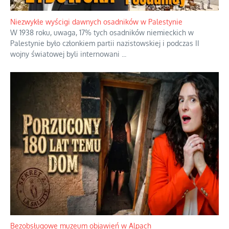
Niezwykłe wyścigi dawnych osadników w Palestynie
W 1938 roku, uwaga, 17% tych osadników niemieckich w
Palestynie było członkiem partii nazistowskiej i podczas II
wojny światowej byli internowani
...
Bezobsługowe muzeum objawień w Alpach