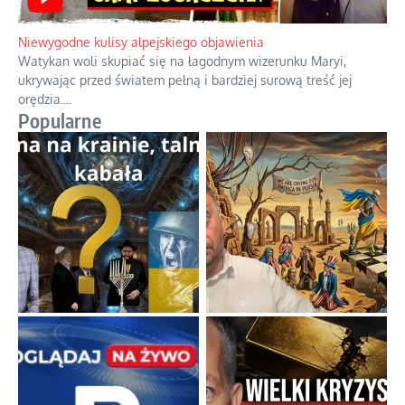
Niewygodne kulisy alpejskiego objawienia
Watykan woli skupiać się na łagodnym wizerunku Maryi,
ukrywając przed światem pełną i bardziej surową treść jej
orędzia.
...
Popularne