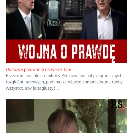
Domowe polowanie na wolne fale
Przez dziesięciolecia miliony Polaków słuchały zagranicznych
rozgłośni radiowych, pomimo że władze komunistyczne robiły
wszystko, aby je zagłuszyć.
...