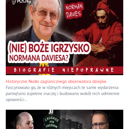
Historyczne fikołki zagranicznego obserwatora dziejów
Fascynowało go, że w różnych miejscach te same wydarzenia
pamiętano zupełnie inaczej i budowano wokół nich odmienne
opowieści.
...