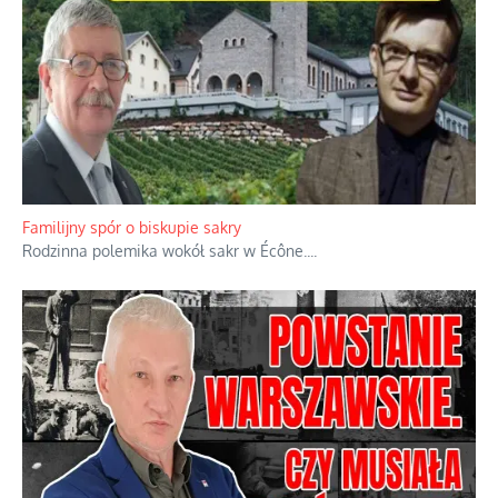
Familijny spór o biskupie sakry
Rodzinna polemika wokół sakr w Écône.
...