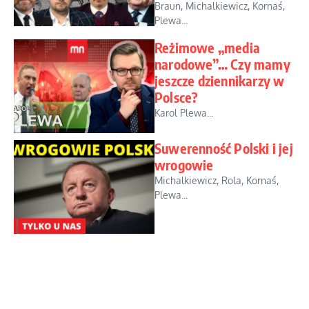
Braun, Michalkiewicz, Kornaś,
Plewa...
Reżimowe „media
narodowe”… Czy mamy
jeszcze dziennikarzy w
Polsce?
Karol Plewa...
Suwerenność Polski i jej
wrogowie
Michalkiewicz, Rola, Kornaś,
Plewa...