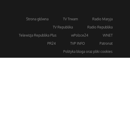
Strona główna
TV Trwam
Radio Maryja
TV Republika
Radio Republika
Telewizja Republika Plus
wPolsce24
WNET
PR24
TVP INFO
Patronat
Polityka bloga oraz pliki cookies
Dla bezpieczeństwa stosujemy 256-bitowe szyfrowanie
SSL