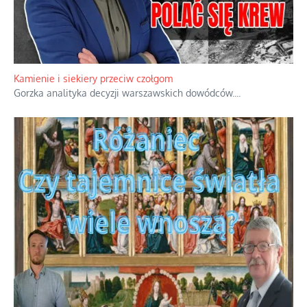
Kamienie i siekiery przeciw czołgom
Gorzka analityka decyzji warszawskich dowódców.
...