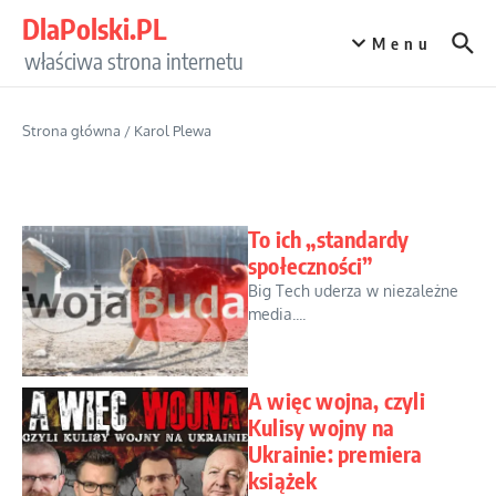
Przejdź do treści
DlaPolski.PL
Menu
właściwa strona internetu
Strona główna
/
Karol Plewa
To ich „standardy
społeczności”
Big Tech uderza w niezależne
media....
A więc wojna, czyli
Kulisy wojny na
Ukrainie: premiera
książek