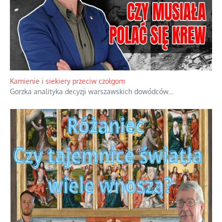
Familijny spór o biskupie sakry
Rodzinna polemika wokół sakr w Écône.
...