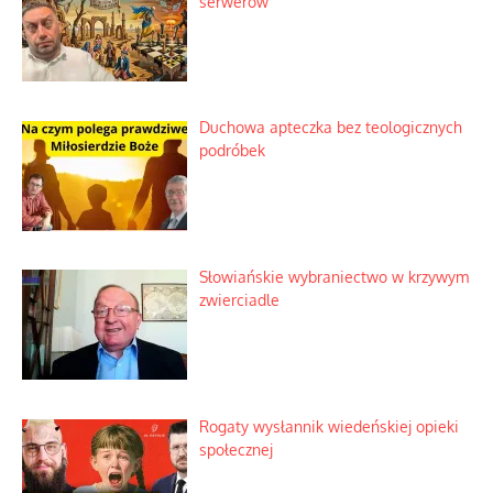
Kosmiczny labirynt dawnych teorii
mistycznych
Tajemnica nagłego upadku krajowych
serwerów