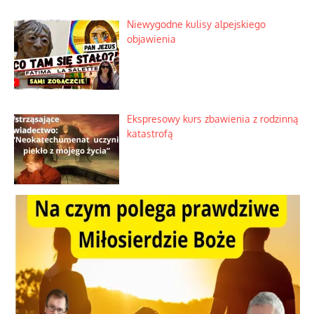
Lipski incydent i meandry strategii
Praktyczny instruktaż z dala od okien
Niewygodne kulisy alpejskiego
objawienia