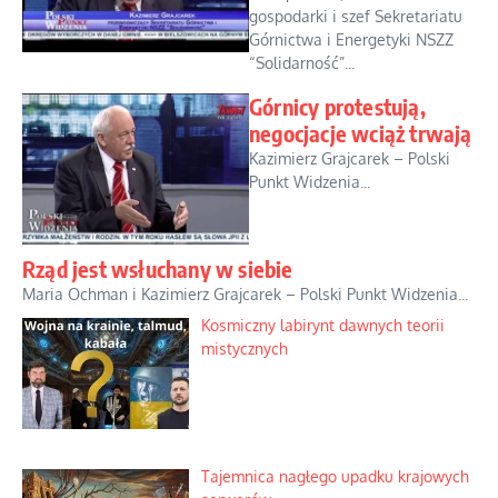
gospodarki i szef Sekretariatu
Górnictwa i Energetyki NSZZ
“Solidarność”...
Górnicy protestują,
negocjacje wciąż trwają
Kazimierz Grajcarek – Polski
Punkt Widzenia...
Rząd jest wsłuchany w siebie
Maria Ochman i Kazimierz Grajcarek – Polski Punkt Widzenia...