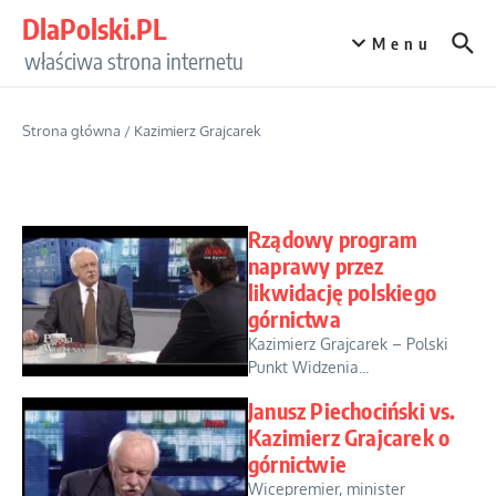
Przejdź do treści
DlaPolski.PL
Menu
właściwa strona internetu
Strona główna
/
Kazimierz Grajcarek
Rządowy program
naprawy przez
likwidację polskiego
górnictwa
Kazimierz Grajcarek – Polski
Punkt Widzenia...
Janusz Piechociński vs.
Kazimierz Grajcarek o
górnictwie
Wicepremier, minister