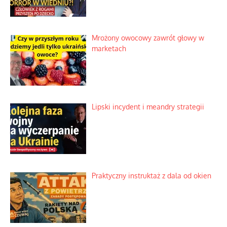
Duchowa apteczka bez teologicznych
podróbek
Słowiańskie wybraniectwo w krzywym
zwierciadle
Rogaty wysłannik wiedeńskiej opieki
społecznej
Mrożony owocowy zawrót głowy w
marketach