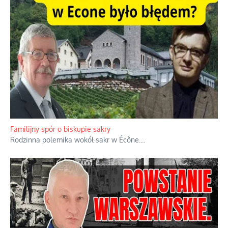
Ciemna strona podręcznikowych mitów historycznych
Historia jest doświadczeniem niepowtarzalnym i tłumaczenie,
że będziemy coś krytykować po to, żeby później znowu jakiegoś
powstania nie zrobili, jest
...