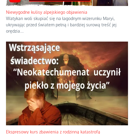
Duchowa apteczka bez teologicznych podróbek
Instrukcja obsługi łaski z ominięciem duchowych skrótów.
...
Niewygodne kulisy alpejskiego objawienia
Watykan woli skupiać się na łagodnym wizerunku Maryi,
ukrywając przed światem pełną i bardziej surową treść jej
orędzia.
...