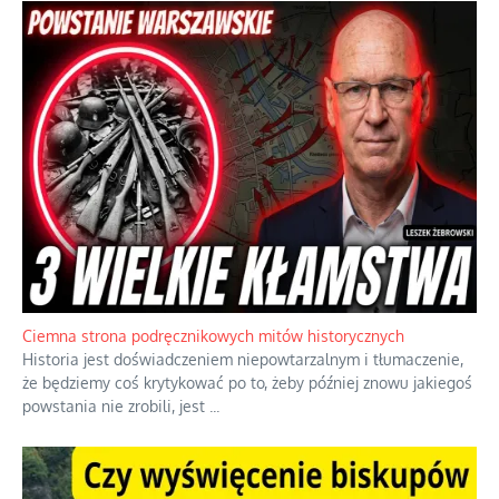
Szlachetna duma z historycznego braku rozsądku
Jednym z dziedzictw polskiej kontrreformacji jest skłonność do
oceniania wszystkiego w kategoriach moralnych, w tym
również polityki międzynarodowej, a
...