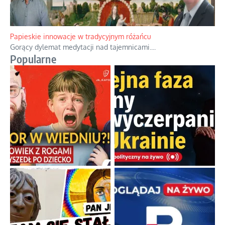
Kamienie i siekiery przeciw czołgom
Gorzka analityka decyzji warszawskich dowódców.
...
Papieskie innowacje w tradycyjnym różańcu
Gorący dylemat medytacji nad tajemnicami.
...