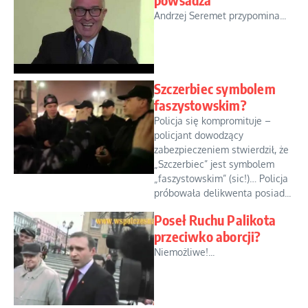
Andrzej Seremet przypomina...
Szczerbiec symbolem
faszystowskim?
Policja się kompromituje –
policjant dowodzący
zabezpieczeniem stwierdził, że
„Szczerbiec” jest symbolem
„faszystowskim” (sic!)… Policja
próbowała delikwenta posiad...
Poseł Ruchu Palikota
przeciwko aborcji?
Niemożliwe!...