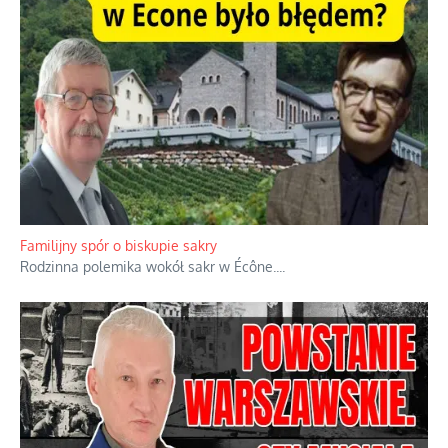
Familijny spór o biskupie sakry
Rodzinna polemika wokół sakr w Écône.
...