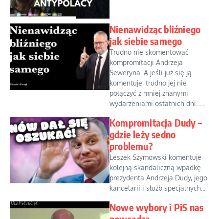
Nienawidząc bliźniego
jak siebie samego
Trudno nie skomentować
kompromitacji Andrzeja
Seweryna. A jeśli już się ją
komentuje, trudno jej nie
połączyć z mniej znanymi
wydarzeniami ostatnich dni…...
Kompromitacja Dudy –
gdzie leży sedno
problemu?
Leszek Szymowski komentuje
kolejną skandaliczną wpadkę
prezydenta Andrzeja Dudy, jego
kancelarii i służb specjalnych...
Nowe wybory i PiS nas
powsadza