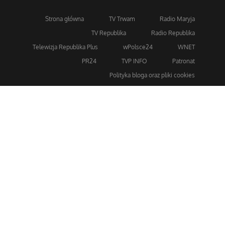
Strona główna
TV Trwam
Radio Maryja
TV Republika
Radio Republika
Telewizja Republika Plus
wPolsce24
WNET
PR24
TVP INFO
Patronat
Polityka bloga oraz pliki cookies
Dla bezpieczeństwa stosujemy 256-bitowe szyfrowanie
SSL