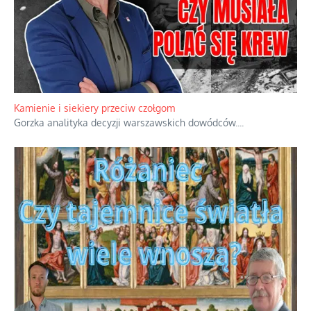
Kamienie i siekiery przeciw czołgom
Gorzka analityka decyzji warszawskich dowódców.
...