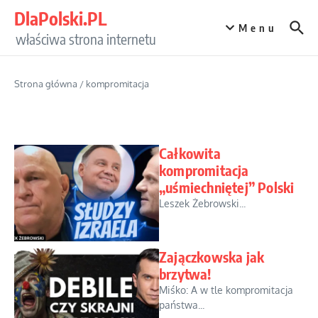
Przejdź do treści
DlaPolski.PL
Menu
właściwa strona internetu
Strona główna
/
kompromitacja
Całkowita
kompromitacja
„uśmiechniętej” Polski
Leszek Żebrowski...
Zajączkowska jak
brzytwa!
Miśko: A w tle kompromitacja
państwa...