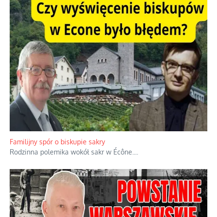
Familijny spór o biskupie sakry
Rodzinna polemika wokół sakr w Écône.
...