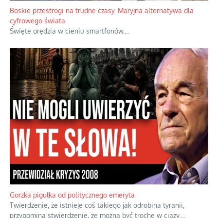
Boskie przestrogi na trudne czasy. Maryjna alternatywa dla
cyfrowego świata
Święte orędzia w cieniu smartfonów.
...
Gorzka pigułka od politycznego emeryta
Twierdzenie, że istnieje coś takiego jak odrobina tyranii,
przypomina stwierdzenie, że można być trochę w ciąży.
...