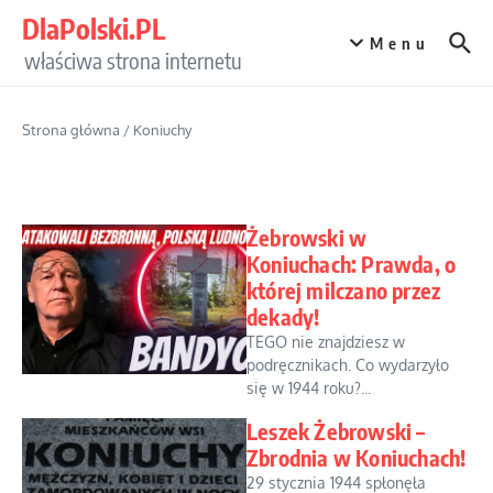
Przejdź do treści
DlaPolski.PL
Menu
właściwa strona internetu
Strona główna
/
Koniuchy
Żebrowski w
Koniuchach: Prawda, o
której milczano przez
dekady!
TEGO nie znajdziesz w
podręcznikach. Co wydarzyło
się w 1944 roku?...
Leszek Żebrowski –
Zbrodnia w Koniuchach!
29 stycznia 1944 spłonęła