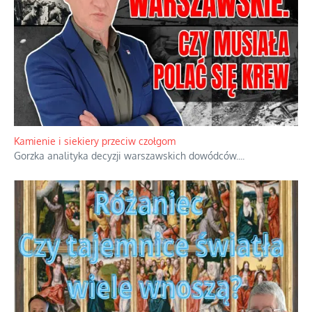
Kamienie i siekiery przeciw czołgom
Gorzka analityka decyzji warszawskich dowódców.
...