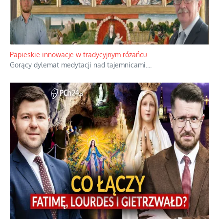
Papieskie innowacje w tradycyjnym różańcu
Gorący dylemat medytacji nad tajemnicami.
...