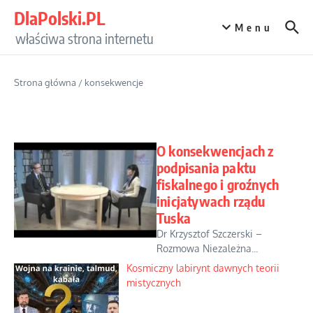
Przejdź do treści
DlaPolski.PL
Menu
właściwa strona internetu
Strona główna
/
konsekwencje
O konsekwencjach z
podpisania paktu
fiskalnego i groźnych
inicjatywach rządu
Tuska
Dr Krzysztof Szczerski –
Rozmowa Niezależna...
Kosmiczny labirynt dawnych teorii
mistycznych