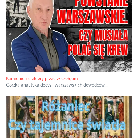
Kamienie i siekiery przeciw czołgom
Gorzka analityka decyzji warszawskich dowódców.
...