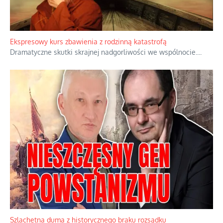
Ekspresowy kurs zbawienia z rodzinną katastrofą
Dramatyczne skutki skrajnej nadgorliwości we wspólnocie.
...
Szlachetna duma z historycznego braku rozsądku