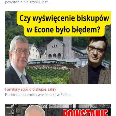
powstania nie zrobili, jest
...
Familijny spór o biskupie sakry
Rodzinna polemika wokół sakr w Écône.
...