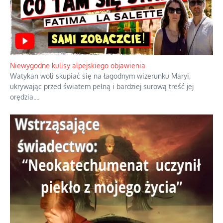
Niewygodne kulisy alpejskiego objawienia
Watykan woli skupiać się na łagodnym wizerunku Maryi,
ukrywając przed światem pełną i bardziej surową treść jej
orędzia.
...