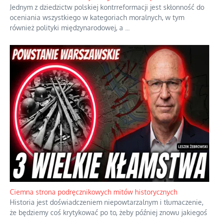
Jednym z dziedzictw polskiej kontrreformacji jest skłonność do
oceniania wszystkiego w kategoriach moralnych, w tym
również polityki międzynarodowej, a
...
Ciemna strona podręcznikowych mitów historycznych
Historia jest doświadczeniem niepowtarzalnym i tłumaczenie,
że będziemy coś krytykować po to, żeby później znowu jakiegoś