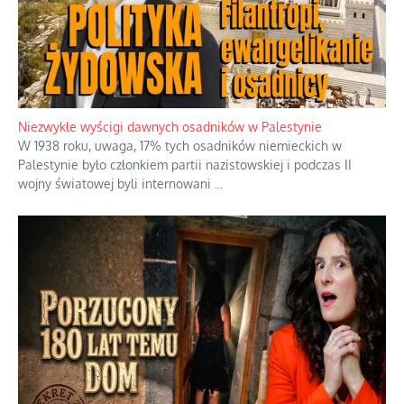
Szabla z kamieniem na czołgi
Startowaliśmy amatorami przeciwko już świetnie rozkręconej
armii weteranów, no i trzeba powiedzieć, że to jest głupi
pomysł
...