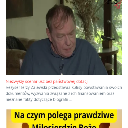
Domowe polowanie na wolne fale
Przez dziesięciolecia miliony Polaków słuchały zagranicznych
rozgłośni radiowych, pomimo że władze komunistyczne robiły
wszystko, aby je zagłuszyć.
...