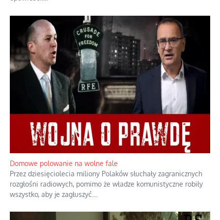
Historyczne fikołki zagranicznego obserwatora dziejów
Fascynowało go, że w różnych miejscach te same wydarzenia
pamiętano zupełnie inaczej i budowano wokół nich odmienne
opowieści.
...