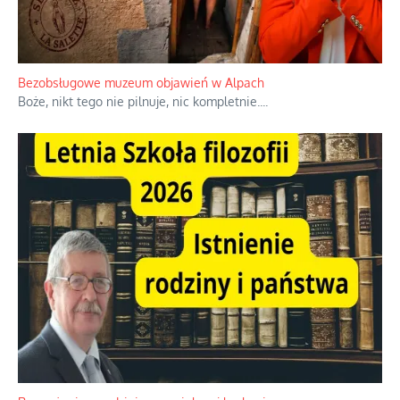
Niezwykłe wyścigi dawnych osadników w Palestynie
W 1938 roku, uwaga, 17% tych osadników niemieckich w
Palestynie było członkiem partii nazistowskiej i podczas II
wojny światowej byli internowani
...
Bezobsługowe muzeum objawień w Alpach