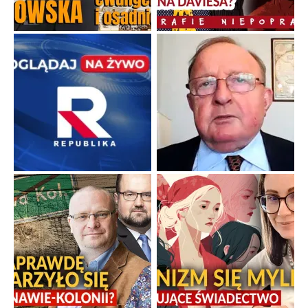
Duchowa apteczka bez teologicznych podróbek
Instrukcja obsługi łaski z ominięciem duchowych skrótów.
...
Popularne