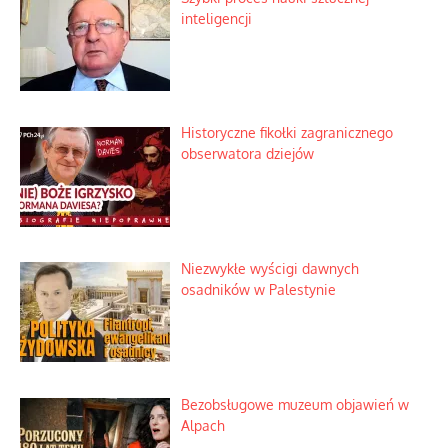
Zagadkowy pocisk w spokojnej
miejscowości
Szabla z kamieniem na czołgi
Szybki proces nauki sztucznej
inteligencji