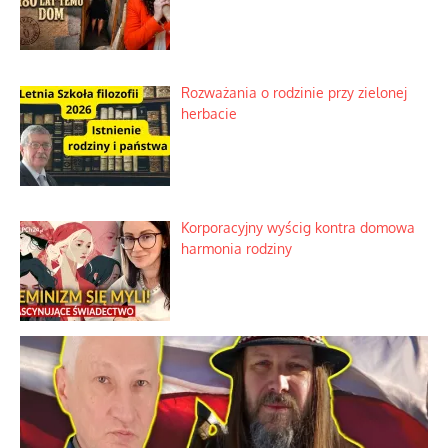
Historyczne fikołki zagranicznego
obserwatora dziejów
Niezwykłe wyścigi dawnych
osadników w Palestynie
Bezobsługowe muzeum objawień w
Alpach
Rozważania o rodzinie przy zielonej