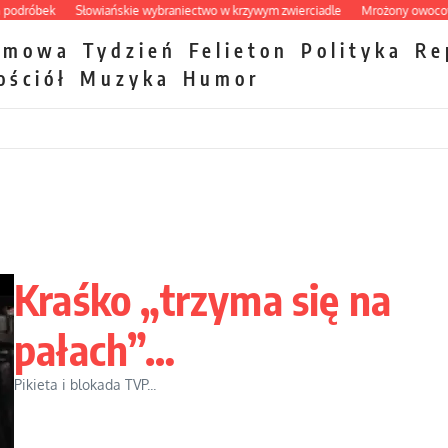
óbek
Słowiańskie wybraniectwo w krzywym zwierciadle
Mrożony owocowy zaw
zmowa
Tydzień
Felieton
Polityka
Re
ościół
Muzyka
Humor
Kraśko „trzyma się na
pałach”…
Pikieta i blokada TVP...