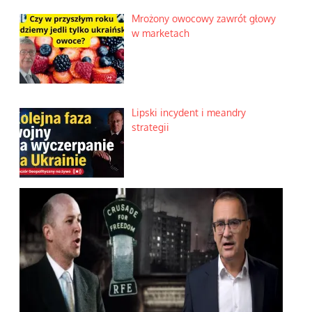
Mrożony owocowy zawrót głowy
w marketach
Lipski incydent i meandry
strategii