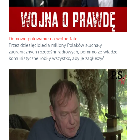
Domowe polowanie na wolne fale
Przez dziesięciolecia miliony Polaków słuchały
zagranicznych rozgłośni radiowych, pomimo że władze
komunistyczne robiły wszystko, aby je zagłuszyć.
...