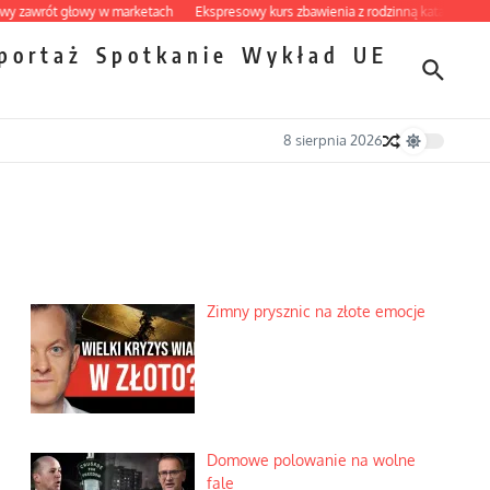
rót głowy w marketach
Ekspresowy kurs zbawienia z rodzinną katastrofą
Dobr
portaż
Spotkanie
Wykład
UE
8 sierpnia 2026
Zimny prysznic na złote emocje
Domowe polowanie na wolne
fale