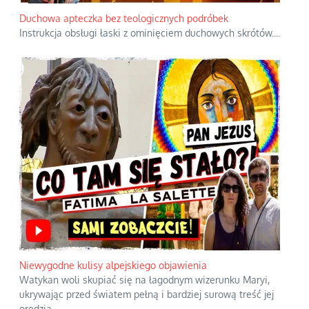
Duchowa apteczka bez teologicznych podróbek
Instrukcja obsługi łaski z ominięciem duchowych skrótów.
...
Niewygodne kulisy alpejskiego objawienia
Watykan woli skupiać się na łagodnym wizerunku Maryi,
ukrywając przed światem pełną i bardziej surową treść jej
orędzia.
...