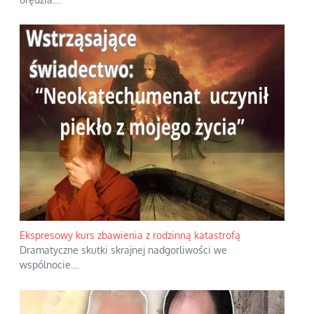
Ekspresowy kurs zbawienia z rodzinną katastrofą
Dramatyczne skutki skrajnej nadgorliwości we
wspólnocie.
...