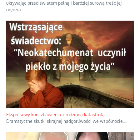
Niewygodne kulisy alpejskiego objawienia
Watykan woli skupiać się na łagodnym wizerunku Maryi,
ukrywając przed światem pełną i bardziej surową treść jej
orędzia.
...