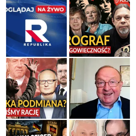
Boskie przestrogi na trudne czasy. Maryjna alternatywa dla
cyfrowego świata
Święte orędzia w cieniu smartfonów.
...
Popularne