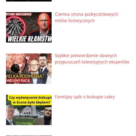
intercyzy
Szlachetna duma z historycznego
braku rozsądku
Najdroższy morski kranik na świecie
Ciemna strona podręcznikowych
mitów historycznych