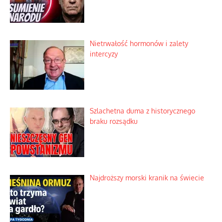
Niewygodne kulisy alpejskiego
objawienia
Ekspresowy kurs zbawienia z rodzinną
katastrofą
Dobre rady bez pytania o zdanie
Nietrwałość hormonów i zalety