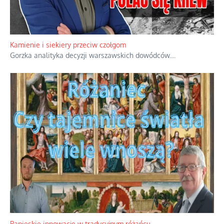
Familijny spór o biskupie sakry
Rodzinna polemika wokół sakr w Écône.
...
Kamienie i siekiery przeciw czołgom