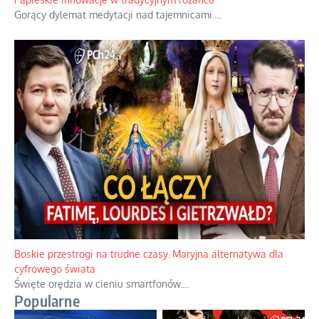
Gorzka analityka decyzji warszawskich dowódców.
...
Papieskie innowacje w tradycyjnym różańcu
Gorący dylemat medytacji nad tajemnicami.
...