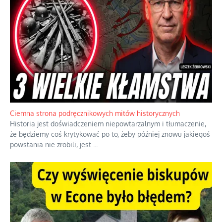
Szlachetna duma z historycznego braku rozsądku
Jednym z dziedzictw polskiej kontrreformacji jest skłonność do
oceniania wszystkiego w kategoriach moralnych, w tym
również polityki międzynarodowej, a
...