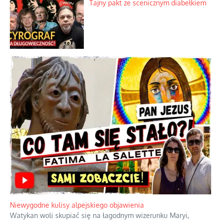
Szybkie potwierdzenie dawnych
przypuszczeń telewizyjnych ekspertów
Familijny spór o biskupie sakry
Tajny pakt ze scenicznym diabełkiem