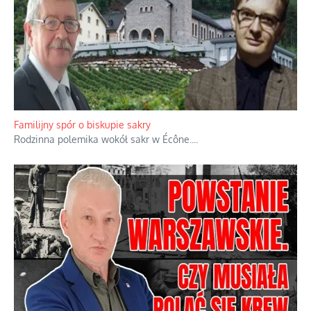
Ciemna strona podręcznikowych mitów historycznych
Historia jest doświadczeniem niepowtarzalnym i tłumaczenie,
że będziemy coś krytykować po to, żeby później znowu jakiegoś
powstania nie zrobili, jest
...