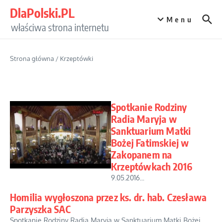
Przejdź do treści
DlaPolski.PL
Menu
właściwa strona internetu
Strona główna
/
Krzeptówki
Spotkanie Rodziny
Radia Maryja w
Sanktuarium Matki
Bożej Fatimskiej w
Zakopanem na
Krzeptówkach 2016
9.05.2016...
Homilia wygłoszona przez ks. dr. hab. Czesława
Parzyszka SAC
Spotkanie Rodziny Radia Maryja w Sanktuarium Matki Bożej