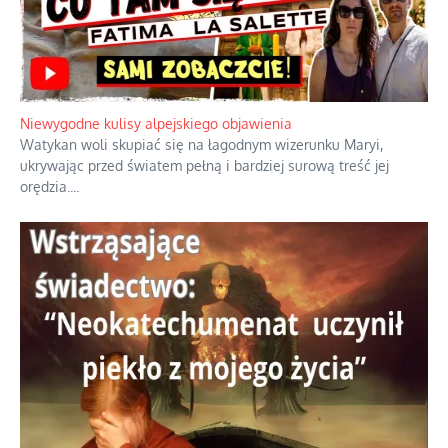
Familijny spór o biskupie sakry