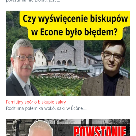
Ciemna strona podręcznikowych mitów historycznych
Historia jest doświadczeniem niepowtarzalnym i tłumaczenie,
że będziemy coś krytykować po to, żeby później znowu jakiegoś
powstania nie zrobili, jest
...