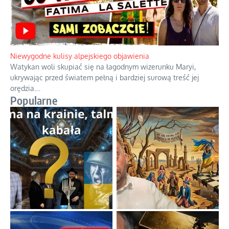
Niewygodne kulisy alpejskiego objawienia
Watykan woli skupiać się na łagodnym wizerunku Maryi,
ukrywając przed światem pełną i bardziej surową treść jej
orędzia.
...
Popularne