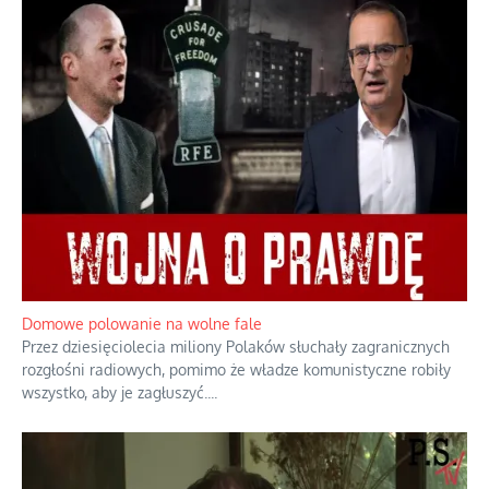
Domowe polowanie na wolne fale
Przez dziesięciolecia miliony Polaków słuchały zagranicznych
rozgłośni radiowych, pomimo że władze komunistyczne robiły
wszystko, aby je zagłuszyć.
...