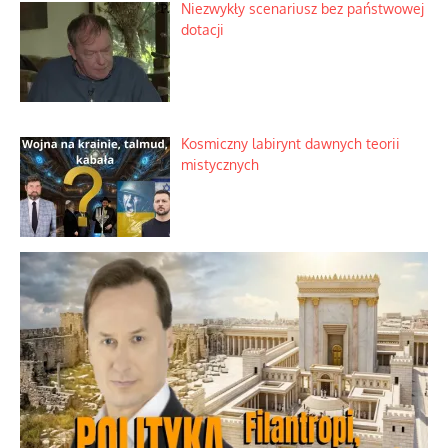
Niezwykły scenariusz bez państwowej
dotacji
Kosmiczny labirynt dawnych teorii
mistycznych