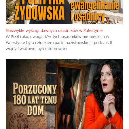
Niezwykłe wyścigi dawnych osadników w Palestynie
W 1938 roku, uwaga, 17% tych osadników niemieckich w
Palestynie było członkiem partii nazistowskiej i podczas II
wojny światowej byli internowani
...