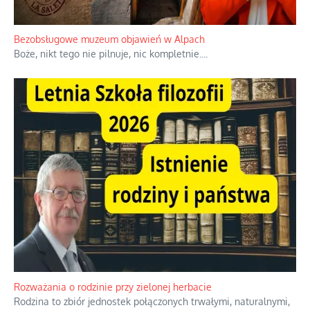
Bezobsługowe muzeum objawień w Alpach
Boże, nikt tego nie pilnuje, nic kompletnie.
...
Rozważania o rodzinie przy zielonej herbacie
Rodzina to zbiór jednostek połączonych trwałymi, naturalnymi,