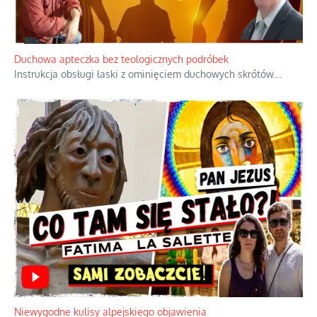
Duchowa apteczka bez teologicznych podróbek
Instrukcja obsługi łaski z ominięciem duchowych skrótów.
...
Niewygodne kulisy alpejskiego objawienia