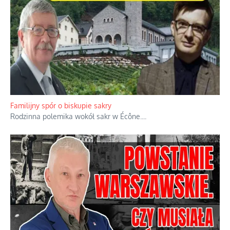
Familijny spór o biskupie sakry
Rodzinna polemika wokół sakr w Écône.
...