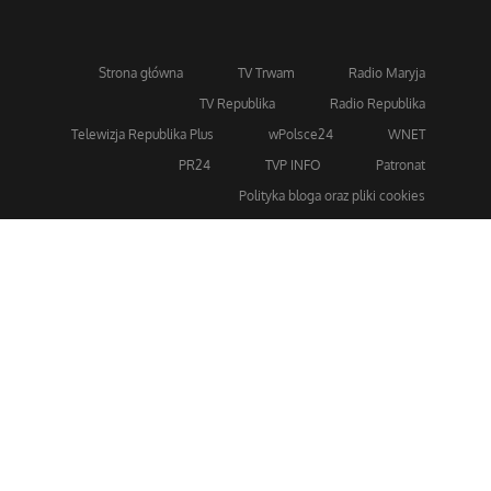
Strona główna
TV Trwam
Radio Maryja
TV Republika
Radio Republika
Telewizja Republika Plus
wPolsce24
WNET
PR24
TVP INFO
Patronat
Polityka bloga oraz pliki cookies
Dla bezpieczeństwa stosujemy 256-bitowe szyfrowanie
SSL