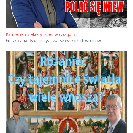
Kamienie i siekiery przeciw czołgom
Gorzka analityka decyzji warszawskich dowódców.
...