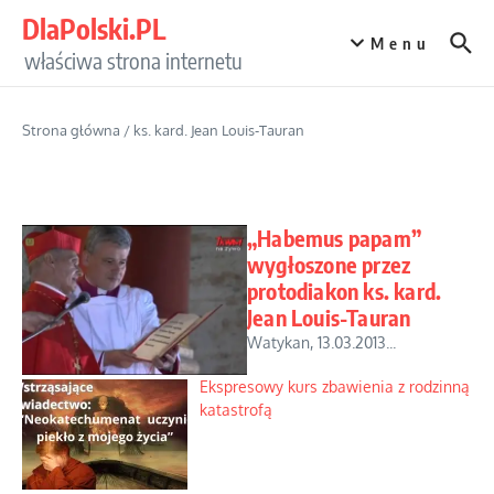
Przejdź do treści
DlaPolski.PL
Menu
właściwa strona internetu
Strona główna
/
ks. kard. Jean Louis-Tauran
„Habemus papam”
wygłoszone przez
protodiakon ks. kard.
Jean Louis-Tauran
Watykan, 13.03.2013...