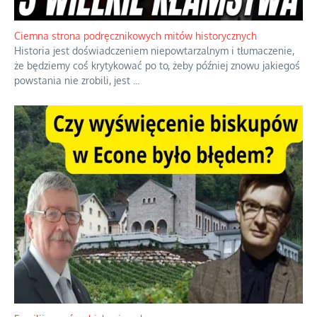
Jednym z dziedzictw polskiej kontrreformacji jest skłonność do
oceniania wszystkiego w kategoriach moralnych, w tym
również polityki międzynarodowej, a
...
Ciemna strona podręcznikowych mitów historycznych
Historia jest doświadczeniem niepowtarzalnym i tłumaczenie,
że będziemy coś krytykować po to, żeby później znowu jakiegoś