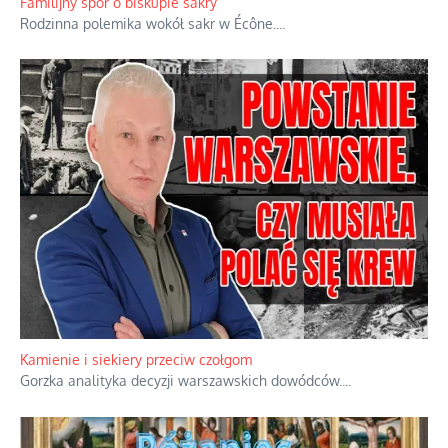
powstania nie zrobili, jest
...
Familijny spór o biskupie sakry
Rodzinna polemika wokół sakr w Écône.
...