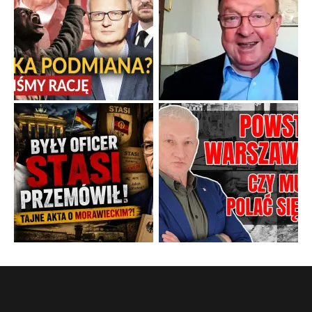
Gorzka pigułka od politycznego emeryta
Twierdzenie, że istnieje coś takiego jak odrobina tyranii,
przypomina stwierdzenie, że można być trochę w ciąży.
...
Popularne