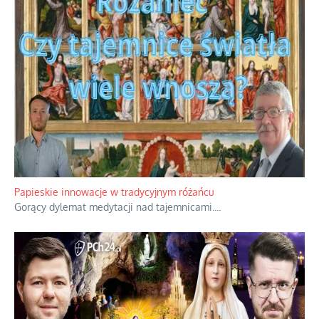
Kamienie i siekiery przeciw czołgom
Gorzka analityka decyzji warszawskich dowódców.
...