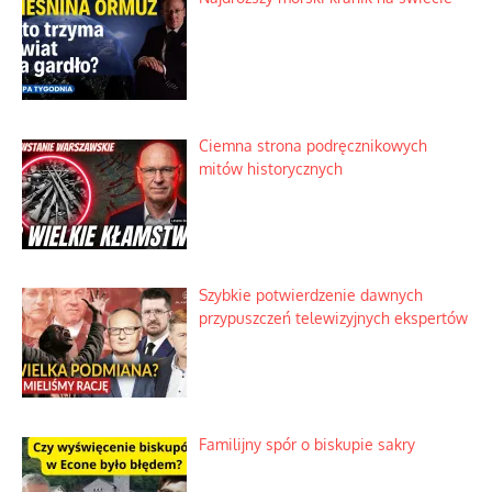
Nietrwałość hormonów i zalety
intercyzy
Szlachetna duma z historycznego
braku rozsądku
Najdroższy morski kranik na świecie