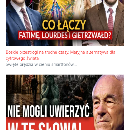
Papieskie innowacje w tradycyjnym różańcu
Gorący dylemat medytacji nad tajemnicami.
...