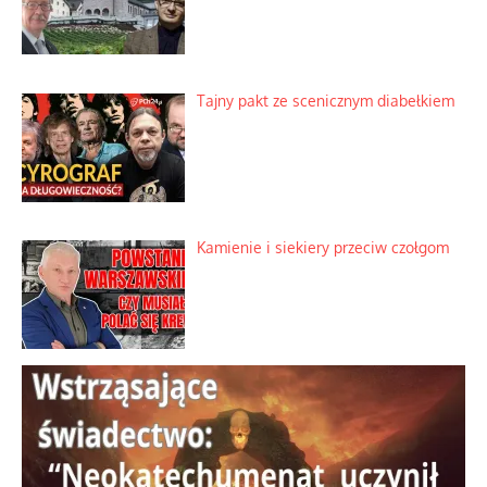
Ciemna strona podręcznikowych
mitów historycznych
Szybkie potwierdzenie dawnych
przypuszczeń telewizyjnych ekspertów
Familijny spór o biskupie sakry
Tajny pakt ze scenicznym diabełkiem