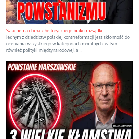
Ekspresowy kurs zbawienia z rodzinną katastrofą
Dramatyczne skutki skrajnej nadgorliwości we wspólnocie.
...
Szlachetna duma z historycznego braku rozsądku