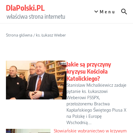
Przejdź do treści
DlaPolski.PL
Menu
właściwa strona internetu
Strona główna
/
ks. Łukasz Weber
Jakie są przyczyny
kryzysu Kościoła
Katolickiego?
Stanisław Michalkiewicz zadaje
pytanie ks. Łukaszowi
Weberowi FSSPX,
przełożonemu Bractwa
Kapłańskiego Świętego Piusa X
na Polskę i Europę
Wschodnią....
Słowiańskie wybraniectwo w krzywym