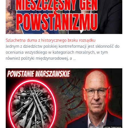
Szlachetna duma z historycznego braku rozsądku
Jednym z dziedzictw polskiej kontrreformacji jest skłonność do
oceniania wszystkiego w kategoriach moralnych, w tym
również polityki międzynarodowej, a
...