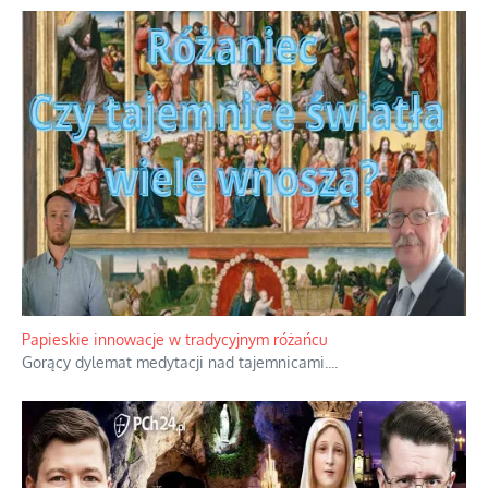
Papieskie innowacje w tradycyjnym różańcu
Gorący dylemat medytacji nad tajemnicami.
...