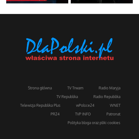
Strona główna
TV Trwam
Radio Maryja
TV Republika
Radio Republika
Telewizja Republika Plus
wPolsce24
WNET
PR24
TVP INFO
Patronat
Polityka bloga oraz pliki cookies