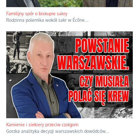
Familijny spór o biskupie sakry
Rodzinna polemika wokół sakr w Écône.
...
Kamienie i siekiery przeciw czołgom
Gorzka analityka decyzji warszawskich dowódców.
...