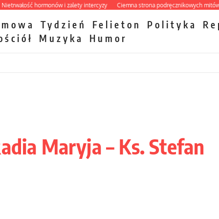
rwałość hormonów i zalety intercyzy
Ciemna strona podręcznikowych mitów hist
zmowa
Tydzień
Felieton
Polityka
Re
ościół
Muzyka
Humor
adia Maryja – Ks. Stefan