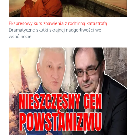
Ekspresowy kurs zbawienia z rodzinną katastrofą
Dramatyczne skutki skrajnej nadgorliwości we
wspólnocie.
...