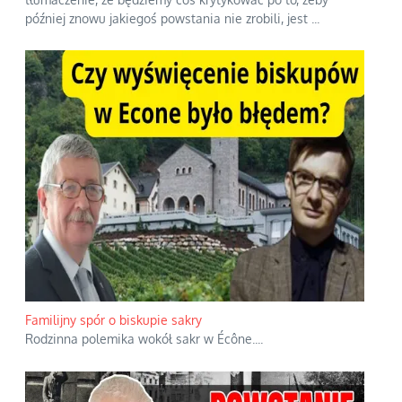
później znowu jakiegoś powstania nie zrobili, jest
...
Familijny spór o biskupie sakry
Rodzinna polemika wokół sakr w Écône.
...