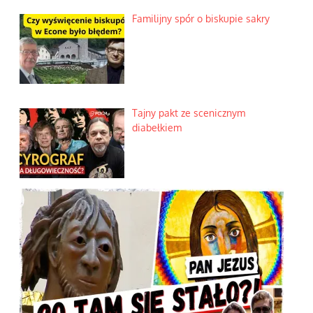
Familijny spór o biskupie sakry
Tajny pakt ze scenicznym
diabełkiem