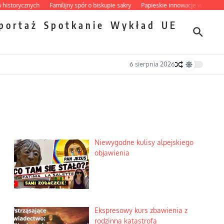
orycznych
Familijny spór o biskupie sakry
Papieskie innowacje w tradycyjnym 
portaż
Spotkanie
Wykład
UE
6 sierpnia 2026
Niewygodne kulisy alpejskiego
objawienia
Ekspresowy kurs zbawienia z
rodzinną katastrofą