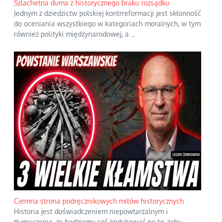
Szlachetna duma z historycznego braku rozsądku
Jednym z dziedzictw polskiej kontrreformacji jest skłonność
do oceniania wszystkiego w kategoriach moralnych, w tym
również polityki międzynarodowej, a
...
Ciemna strona podręcznikowych mitów historycznych
Historia jest doświadczeniem niepowtarzalnym i
tłumaczenie, że będziemy coś krytykować po to, żeby