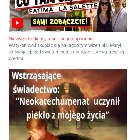
Niewygodne kulisy alpejskiego objawienia
Watykan woli skupiać się na łagodnym wizerunku Maryi,
ukrywając przed światem pełną i bardziej surową treść jej
orędzia.
...