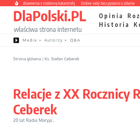
Przejdź do treści
wy kurs zbawienia z rodzinną katastrofą
Dobre rady bez pytania o zdanie
Niet
DlaPolski.PL
Opinia
Ro
Historia
K
właściwa strona internetu
Media
Autorzy
Q&A
Strona główna
/
Ks. Stefan Ceberek
Relacje z XX Rocznicy R
Ceberek
20 lat Radia Maryja...