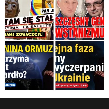
Boskie przestrogi na trudne czasy. Maryjna alternatywa dla
cyfrowego świata
Święte orędzia w cieniu smartfonów.
...
Popularne