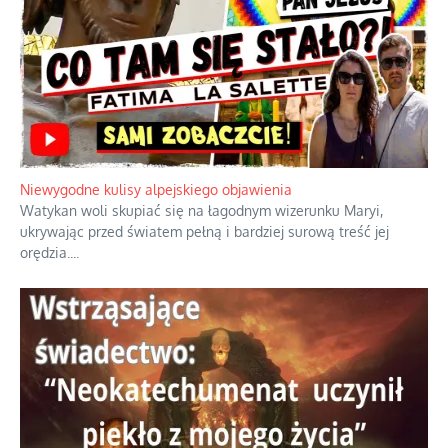
intercyzy
Szlachetna duma z historycznego
braku rozsądku