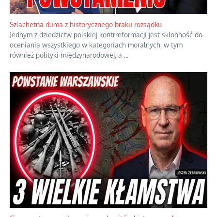
Ekspresowy kurs zbawienia z rodzinną katastrofą
Dramatyczne skutki skrajnej nadgorliwości we wspólnocie.
...
Szlachetna duma z historycznego braku rozsądku
Jednym z dziedzictw polskiej kontrreformacji jest skłonność do
oceniania wszystkiego w kategoriach moralnych, w tym