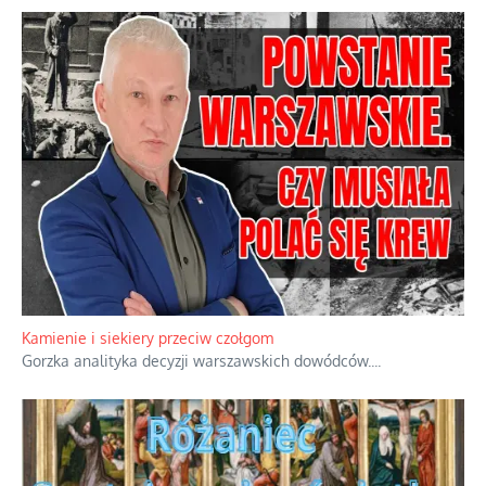
Familijny spór o biskupie sakry
Rodzinna polemika wokół sakr w Écône.
...