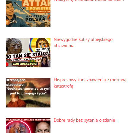
Mrożony owocowy zawrót głowy w
marketach
Lipski incydent i meandry strategii
Praktyczny instruktaż z dala od okien