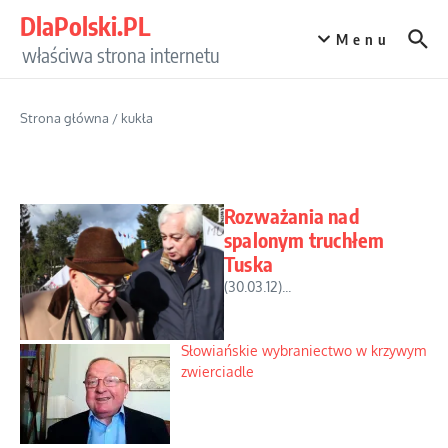
Przejdź do treści
DlaPolski.PL
Menu
właściwa strona internetu
Strona główna
/
kukła
Rozważania nad
spalonym truchłem
Tuska
(30.03.12)...