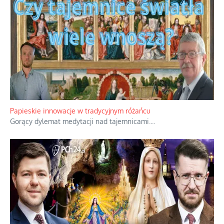
Kamienie i siekiery przeciw czołgom
Gorzka analityka decyzji warszawskich dowódców.
...