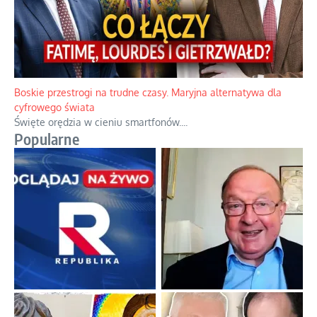
Papieskie innowacje w tradycyjnym różańcu
Gorący dylemat medytacji nad tajemnicami.
...