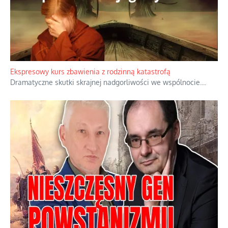
Niewygodne kulisy alpejskiego objawienia
Watykan woli skupiać się na łagodnym wizerunku Maryi,
ukrywając przed światem pełną i bardziej surową treść jej
orędzia.
...