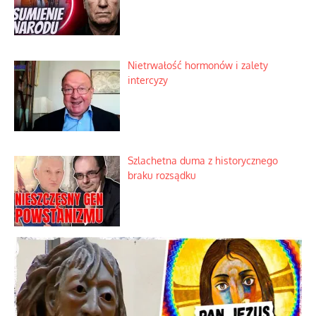
Niewygodne kulisy alpejskiego
objawienia
Ekspresowy kurs zbawienia z rodzinną
katastrofą
Dobre rady bez pytania o zdanie
Nietrwałość hormonów i zalety