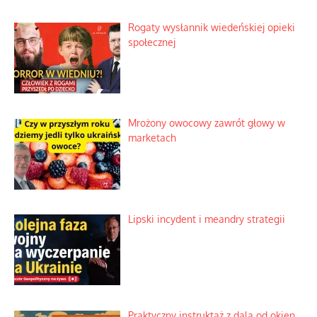
Słowiańskie wybraniectwo w krzywym
zwierciadle
Rogaty wysłannik wiedeńskiej opieki
społecznej